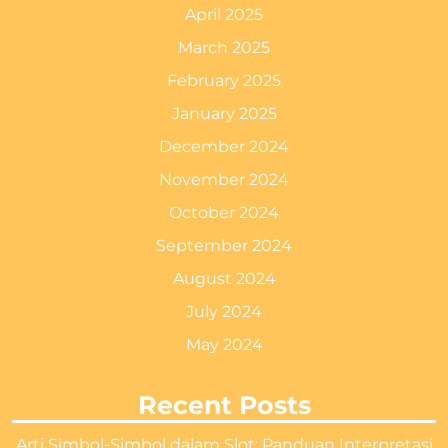
April 2025
March 2025
February 2025
January 2025
December 2024
November 2024
October 2024
September 2024
August 2024
July 2024
May 2024
Recent Posts
Arti Simbol-Simbol dalam Slot: Panduan Interpretasi