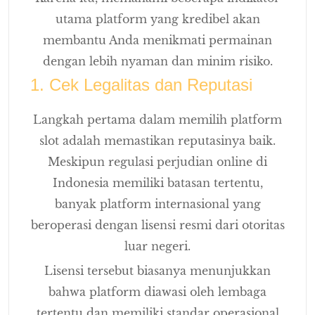
utama platform yang kredibel akan
membantu Anda menikmati permainan
dengan lebih nyaman dan minim risiko.
1. Cek Legalitas dan Reputasi
Langkah pertama dalam memilih platform
slot adalah memastikan reputasinya baik.
Meskipun regulasi perjudian online di
Indonesia memiliki batasan tertentu,
banyak platform internasional yang
beroperasi dengan lisensi resmi dari otoritas
luar negeri.
Lisensi tersebut biasanya menunjukkan
bahwa platform diawasi oleh lembaga
tertentu dan memiliki standar operasional