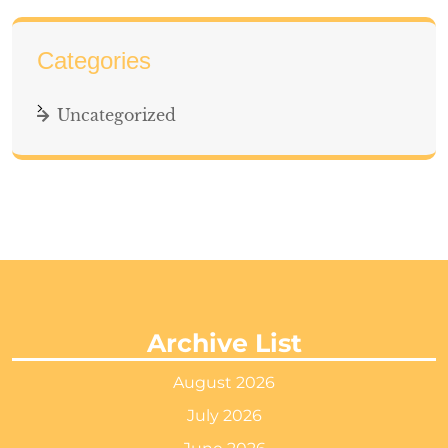
Categories
Uncategorized
Archive List
August 2026
July 2026