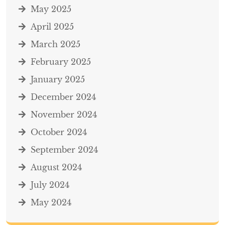
May 2025
April 2025
March 2025
February 2025
January 2025
December 2024
November 2024
October 2024
September 2024
August 2024
July 2024
May 2024