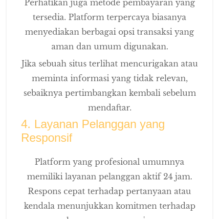
Perhatikan juga metode pembayaran yang
tersedia. Platform terpercaya biasanya
menyediakan berbagai opsi transaksi yang
aman dan umum digunakan.
Jika sebuah situs terlihat mencurigakan atau
meminta informasi yang tidak relevan,
sebaiknya pertimbangkan kembali sebelum
mendaftar.
4. Layanan Pelanggan yang
Responsif
Platform yang profesional umumnya
memiliki layanan pelanggan aktif 24 jam.
Respons cepat terhadap pertanyaan atau
kendala menunjukkan komitmen terhadap