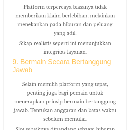
Platform terpercaya biasanya tidak
memberikan klaim berlebihan, melainkan
menekankan pada hiburan dan peluang
yang adil.
Sikap realistis seperti ini menunjukkan
integritas layanan.
9. Bermain Secara Bertanggung
Jawab
Selain memilih platform yang tepat,
penting juga bagi pemain untuk
menerapkan prinsip bermain bertanggung
jawab. Tentukan anggaran dan batas waktu
sebelum memulai.
Slot sebaiknya dipandang sebagai hiburan