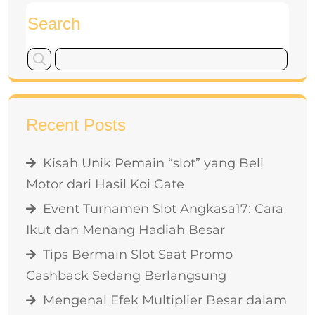
Search
Recent Posts
Kisah Unik Pemain “slot” yang Beli
Motor dari Hasil Koi Gate
Event Turnamen Slot Angkasa17: Cara
Ikut dan Menang Hadiah Besar
Tips Bermain Slot Saat Promo
Cashback Sedang Berlangsung
Mengenal Efek Multiplier Besar dalam