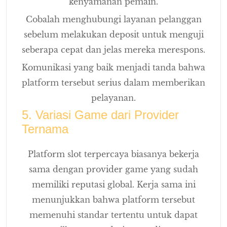
kenyamanan pemain.
Cobalah menghubungi layanan pelanggan
sebelum melakukan deposit untuk menguji
seberapa cepat dan jelas mereka merespons.
Komunikasi yang baik menjadi tanda bahwa
platform tersebut serius dalam memberikan
pelayanan.
5. Variasi Game dari Provider
Ternama
Platform slot terpercaya biasanya bekerja
sama dengan provider game yang sudah
memiliki reputasi global. Kerja sama ini
menunjukkan bahwa platform tersebut
memenuhi standar tertentu untuk dapat