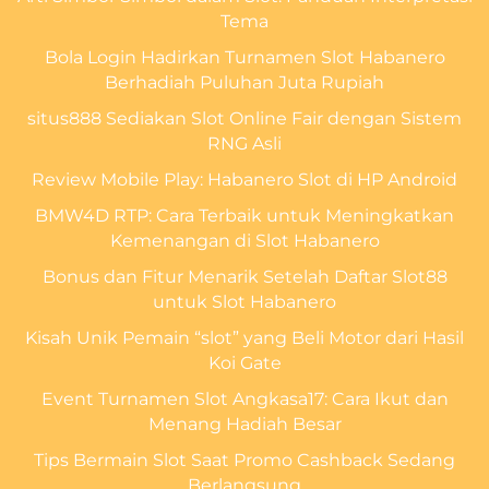
Tema
Bola Login Hadirkan Turnamen Slot Habanero
Berhadiah Puluhan Juta Rupiah
situs888 Sediakan Slot Online Fair dengan Sistem
RNG Asli
Review Mobile Play: Habanero Slot di HP Android
BMW4D RTP: Cara Terbaik untuk Meningkatkan
Kemenangan di Slot Habanero
Bonus dan Fitur Menarik Setelah Daftar Slot88
untuk Slot Habanero
Kisah Unik Pemain “slot” yang Beli Motor dari Hasil
Koi Gate
Event Turnamen Slot Angkasa17: Cara Ikut dan
Menang Hadiah Besar
Tips Bermain Slot Saat Promo Cashback Sedang
Berlangsung