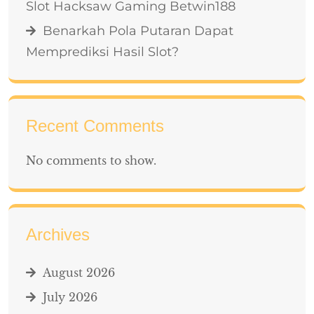
Slot Hacksaw Gaming Betwin188
Benarkah Pola Putaran Dapat
Memprediksi Hasil Slot?
Recent Comments
No comments to show.
Archives
August 2026
July 2026