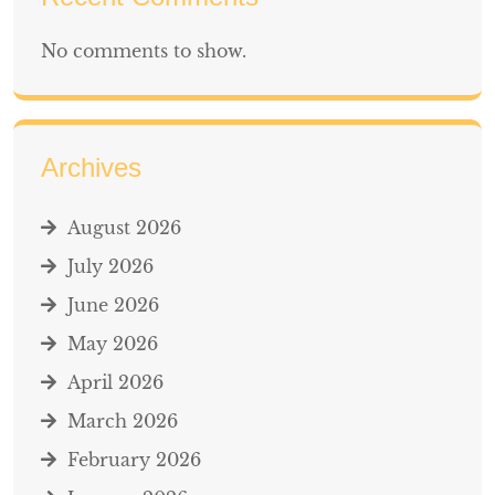
No comments to show.
Archives
August 2026
July 2026
June 2026
May 2026
April 2026
March 2026
February 2026