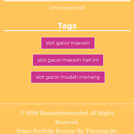
Uncategorized
Tags
slot gacor maxwin
slot gacor maxwin hari ini
slot gacor mudah menang
© 2026
Bismarjeparamebel
. All Rights
Reserved.
Prime Portfolio Resume
By
Themeignite
.