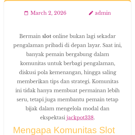
March 2, 2026
admin
Bermain
slot
online bukan lagi sekadar
pengalaman pribadi di depan layar. Saat ini,
banyak pemain bergabung dalam
komunitas untuk berbagi pengalaman,
diskusi pola kemenangan, hingga saling
memberikan tips dan strategi. Komunitas
ini tidak hanya membuat permainan lebih
seru, tetapi juga membantu pemain tetap
bijak dalam mengelola modal dan
ekspektasi
jackpot338
.
Mengapa Komunitas Slot