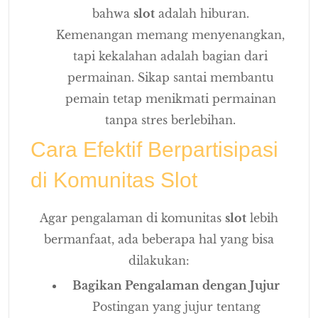
bahwa
slot
adalah hiburan.
Kemenangan memang menyenangkan,
tapi kekalahan adalah bagian dari
permainan. Sikap santai membantu
pemain tetap menikmati permainan
tanpa stres berlebihan.
Cara Efektif Berpartisipasi
di Komunitas Slot
Agar pengalaman di komunitas
slot
lebih
bermanfaat, ada beberapa hal yang bisa
dilakukan:
Bagikan Pengalaman dengan Jujur
Postingan yang jujur tentang