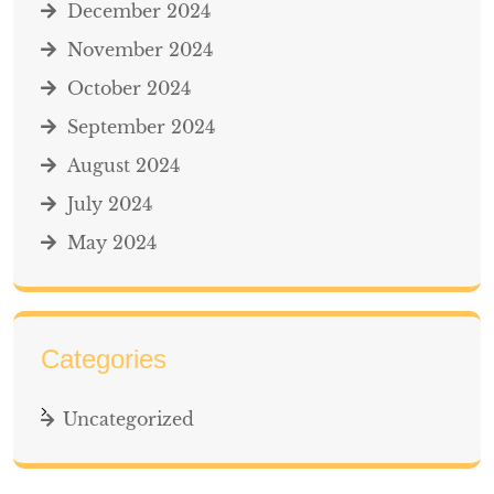
December 2024
November 2024
October 2024
September 2024
August 2024
July 2024
May 2024
Categories
Uncategorized