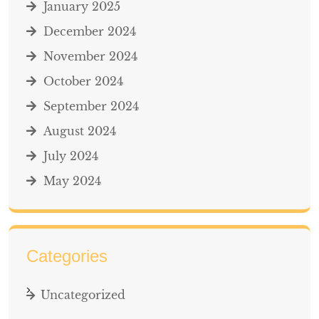
January 2025
December 2024
November 2024
October 2024
September 2024
August 2024
July 2024
May 2024
Categories
Uncategorized