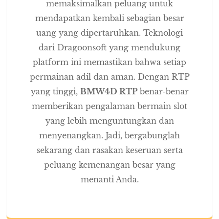
memaksimalkan peluang untuk
mendapatkan kembali sebagian besar
uang yang dipertaruhkan. Teknologi
dari Dragoonsoft yang mendukung
platform ini memastikan bahwa setiap
permainan adil dan aman. Dengan RTP
yang tinggi,
BMW4D RTP
benar-benar
memberikan pengalaman bermain slot
yang lebih menguntungkan dan
menyenangkan. Jadi, bergabunglah
sekarang dan rasakan keseruan serta
peluang kemenangan besar yang
menanti Anda.