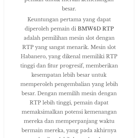
besar.
Keuntungan pertama yang dapat
diperoleh pemain di
BMW4D RTP
adalah pemilihan mesin slot dengan
RTP yang sangat menarik. Mesin slot
Habanero, yang dikenal memiliki RTP
tinggi dan fitur progresif, memberikan
kesempatan lebih besar untuk
memperoleh pengembalian yang lebih
besar. Dengan memilih mesin dengan
RTP lebih tinggi, pemain dapat
memaksimalkan potensi kemenangan
mereka dan memperpanjang waktu
bermain mereka, yang pada akhirnya