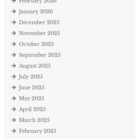
February 2026
January 2026
December 2025
November 2025
October 2025
September 2025
August 2025
July 2025
June 2025
May 2025
April 2025
March 2025
February 2025