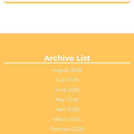
Archive List
August 2026
July 2026
June 2026
May 2026
April 2026
March 2026
February 2026