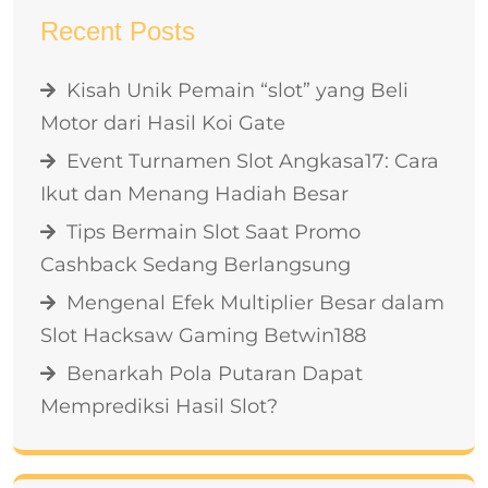
Recent Posts
Kisah Unik Pemain “slot” yang Beli
Motor dari Hasil Koi Gate
Event Turnamen Slot Angkasa17: Cara
Ikut dan Menang Hadiah Besar
Tips Bermain Slot Saat Promo
Cashback Sedang Berlangsung
Mengenal Efek Multiplier Besar dalam
Slot Hacksaw Gaming Betwin188
Benarkah Pola Putaran Dapat
Memprediksi Hasil Slot?