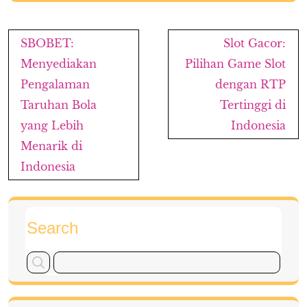
Post
SBOBET:
Slot Gacor:
navigation
Menyediakan
Pilihan Game Slot
Pengalaman
dengan RTP
Taruhan Bola
Tertinggi di
yang Lebih
Indonesia
Menarik di
Indonesia
Search