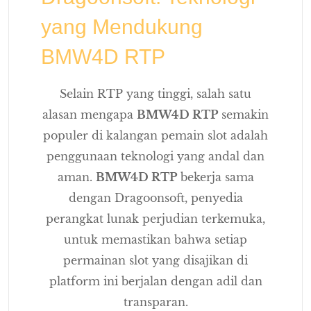
yang Mendukung
BMW4D RTP
Selain RTP yang tinggi, salah satu
alasan mengapa
BMW4D RTP
semakin
populer di kalangan pemain slot adalah
penggunaan teknologi yang andal dan
aman.
BMW4D RTP
bekerja sama
dengan Dragoonsoft, penyedia
perangkat lunak perjudian terkemuka,
untuk memastikan bahwa setiap
permainan slot yang disajikan di
platform ini berjalan dengan adil dan
transparan.