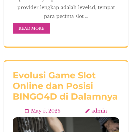
provider lengkap adalah level4d, tempat
para pecinta slot …
READ MORE
Evolusi Game Slot
Online dan Posisi
BINGO4D di Dalamnya
May 5, 2026
admin