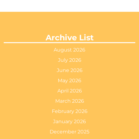
Archive List
August 2026
July 2026
June 2026
May 2026
April 2026
March 2026
February 2026
January 2026
December 2025