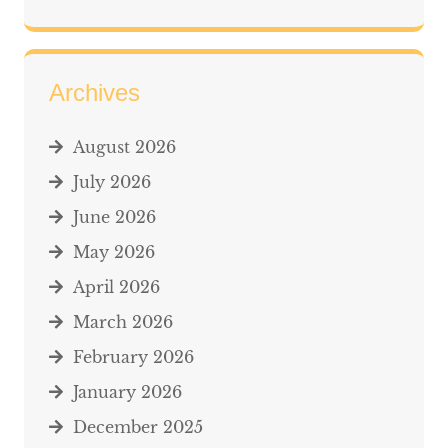
Archives
August 2026
July 2026
June 2026
May 2026
April 2026
March 2026
February 2026
January 2026
December 2025