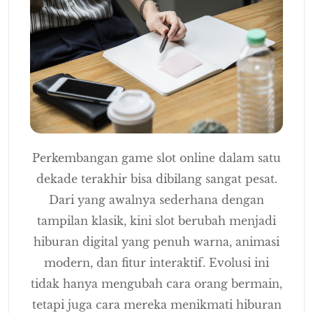
Perkembangan game slot online dalam satu
dekade terakhir bisa dibilang sangat pesat.
Dari yang awalnya sederhana dengan
tampilan klasik, kini slot berubah menjadi
hiburan digital yang penuh warna, animasi
modern, dan fitur interaktif. Evolusi ini
tidak hanya mengubah cara orang bermain,
tetapi juga cara mereka menikmati hiburan