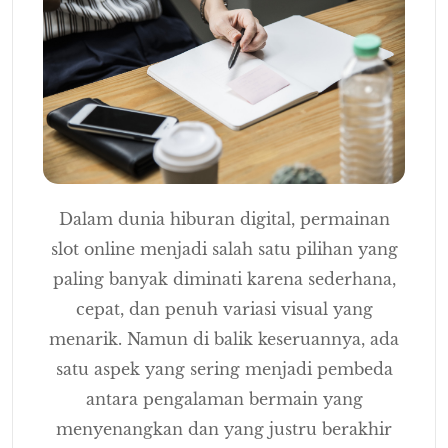
Dalam dunia hiburan digital, permainan
slot online menjadi salah satu pilihan yang
paling banyak diminati karena sederhana,
cepat, dan penuh variasi visual yang
menarik. Namun di balik keseruannya, ada
satu aspek yang sering menjadi pembeda
antara pengalaman bermain yang
menyenangkan dan yang justru berakhir