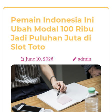
Pemain Indonesia Ini
Ubah Modal 100 Ribu
Jadi Puluhan Juta di
Slot Toto
June 10, 2026
admin