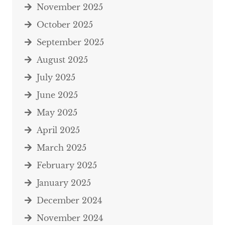
November 2025
October 2025
September 2025
August 2025
July 2025
June 2025
May 2025
April 2025
March 2025
February 2025
January 2025
December 2024
November 2024