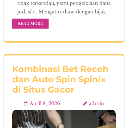
tidak terkendali, yaitu pengelolaan dana
judi slot. Mengatur dana dengan bijak …
READ MORE
Kombinasi Bet Receh
dan Auto Spin Spinix
di Situs Gacor
April 8, 2026
admin