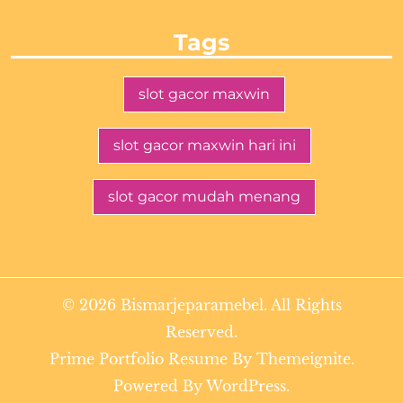
Tags
slot gacor maxwin
slot gacor maxwin hari ini
slot gacor mudah menang
© 2026
Bismarjeparamebel
. All Rights
Reserved.
Prime Portfolio Resume
By
Themeignite
.
Powered By
WordPress
.