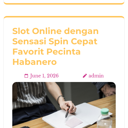
Slot Online dengan
Sensasi Spin Cepat
Favorit Pecinta
Habanero
June 1, 2026
admin