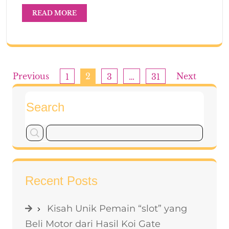
READ MORE
Posts
Previous
2
Next
1
3
…
31
pagination
Search
Recent Posts
Kisah Unik Pemain “slot” yang
Beli Motor dari Hasil Koi Gate