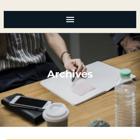
Skip
to
content
(Press
Enter)
Archives