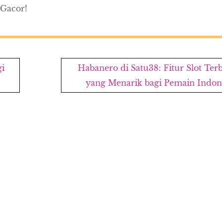
 Gacor!
gi
Habanero di Satu38: Fitur Slot Ter
yang Menarik bagi Pemain Indon