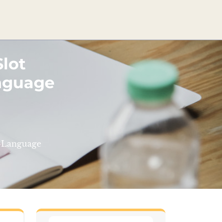
lot
nguage
i-Language