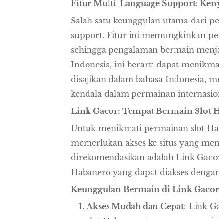
Fitur Multi-Language Support: Ke
Salah satu keunggulan utama dari pe
support. Fitur ini memungkinkan pe
sehingga pengalaman bermain menj
Indonesia, ini berarti dapat menikm
disajikan dalam bahasa Indonesia, 
kendala dalam permainan internasio
Link Gacor: Tempat Bermain Slot 
Untuk menikmati permainan slot Hab
memerlukan akses ke situs yang meny
direkomendasikan adalah Link Gacor
Habanero yang dapat diakses deng
Keunggulan Bermain di Link Gacor
Akses Mudah dan Cepat
: Link G