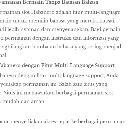
nyamanan Bermain Tanpa Batasan Bahasa
rmainan slot Habanero adalah fitur multi-language
main untuk memilih bahasa yang mereka kuasai,
adi lebih nyaman dan menyenangkan. Bagi pemain
ati permainan dengan instruksi dan informasi yang
menghilangkan hambatan bahasa yang sering menjadi
nal.
Habanero dengan Fitur Multi-Language Support
anero dengan fitur multi-language support, Anda
ediakan permainan ini. Salah satu situs yang
. Situs ini menawarkan berbagai permainan slot
an mudah dan aman.
acor menyediakan akses cepat ke berbagai permainan