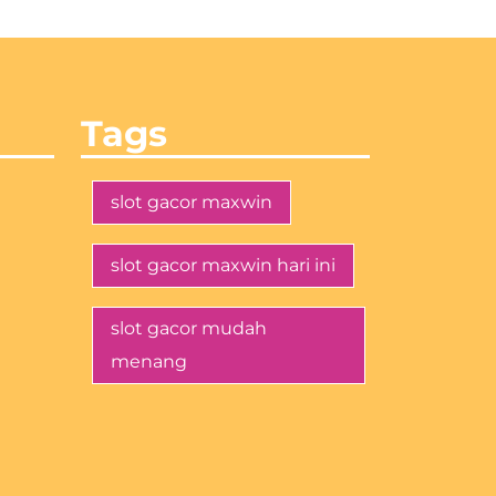
Tags
slot gacor maxwin
slot gacor maxwin hari ini
slot gacor mudah
menang