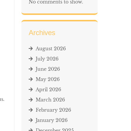
No comments to show.
Archives
August 2026
July 2026
June 2026
May 2026
April 2026
s.
March 2026
February 2026
January 2026
December 2025