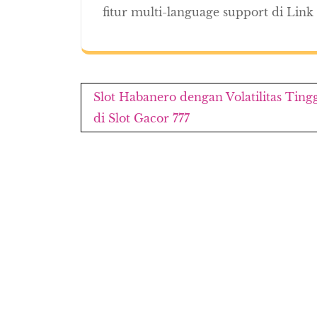
fitur multi-language support di Link
Post
Slot Habanero dengan Volatilitas Ting
navigation
di Slot Gacor 777