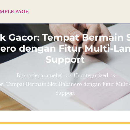
MPLE PAGE
nk Gacor: Tempat Bermain S
ero dengan Fitur Multi-La
Support
Bismarjeparamebel
>>
Uncategorized
>>
r: Tempat Bermain Slot Habanero dengan Fitur Mult
Support