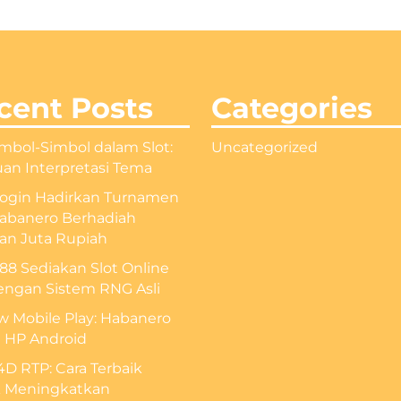
cent Posts
Categories
imbol-Simbol dalam Slot:
Uncategorized
an Interpretasi Tema
Login Hadirkan Turnamen
Habanero Berhadiah
an Juta Rupiah
888 Sediakan Slot Online
dengan Sistem RNG Asli
w Mobile Play: Habanero
i HP Android
 RTP: Cara Terbaik
 Meningkatkan