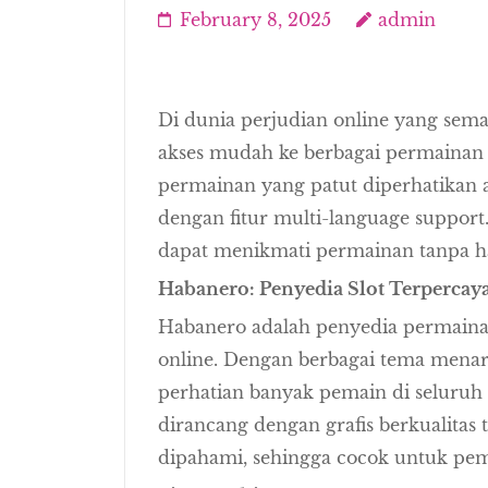
February 8, 2025
admin
Di dunia perjudian online yang sem
akses mudah ke berbagai permainan sl
permainan yang patut diperhatikan 
dengan fitur multi-language support
dapat menikmati permainan tanpa h
Habanero: Penyedia Slot Terpercay
Habanero adalah penyedia permainan s
online. Dengan berbagai tema menari
perhatian banyak pemain di seluruh
dirancang dengan grafis berkualita
dipahami, sehingga cocok untuk p