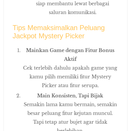
siap membantu lewat berbagai
saluran komunikasi.
Tips Memaksimalkan Peluang
Jackpot Mystery Picker
Mainkan Game dengan Fitur Bonus
Aktif
Cek terlebih dahulu apakah game yang
kamu pilih memiliki fitur Mystery
Picker atau fitur serupa.
Main Konsisten, Tapi Bijak
Semakin lama kamu bermain, semakin
besar peluang fitur kejutan muncul.
Tapi tetap atur bujet agar tidak
berlebihan.