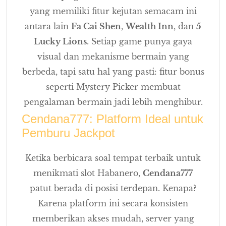
yang memiliki fitur kejutan semacam ini
antara lain
Fa Cai Shen
,
Wealth Inn
, dan
5
Lucky Lions
. Setiap game punya gaya
visual dan mekanisme bermain yang
berbeda, tapi satu hal yang pasti: fitur bonus
seperti Mystery Picker membuat
pengalaman bermain jadi lebih menghibur.
Cendana777: Platform Ideal untuk
Pemburu Jackpot
Ketika berbicara soal tempat terbaik untuk
menikmati slot Habanero,
Cendana777
patut berada di posisi terdepan. Kenapa?
Karena platform ini secara konsisten
memberikan akses mudah, server yang