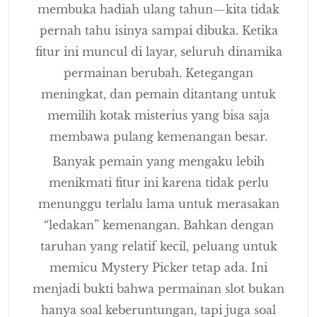
membuka hadiah ulang tahun—kita tidak
pernah tahu isinya sampai dibuka. Ketika
fitur ini muncul di layar, seluruh dinamika
permainan berubah. Ketegangan
meningkat, dan pemain ditantang untuk
memilih kotak misterius yang bisa saja
membawa pulang kemenangan besar.
Banyak pemain yang mengaku lebih
menikmati fitur ini karena tidak perlu
menunggu terlalu lama untuk merasakan
“ledakan” kemenangan. Bahkan dengan
taruhan yang relatif kecil, peluang untuk
memicu Mystery Picker tetap ada. Ini
menjadi bukti bahwa permainan slot bukan
hanya soal keberuntungan, tapi juga soal