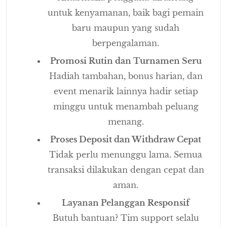
untuk kenyamanan, baik bagi pemain
baru maupun yang sudah
berpengalaman.
Promosi Rutin dan Turnamen Seru
Hadiah tambahan, bonus harian, dan
event menarik lainnya hadir setiap
minggu untuk menambah peluang
menang.
Proses Deposit dan Withdraw Cepat
Tidak perlu menunggu lama. Semua
transaksi dilakukan dengan cepat dan
aman.
Layanan Pelanggan Responsif
Butuh bantuan? Tim support selalu