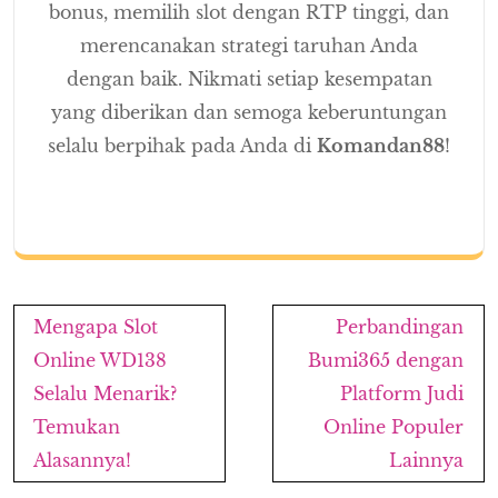
bonus, memilih slot dengan RTP tinggi, dan
merencanakan strategi taruhan Anda
dengan baik. Nikmati setiap kesempatan
yang diberikan dan semoga keberuntungan
selalu berpihak pada Anda di
Komandan88
!
Post
Mengapa Slot
Perbandingan
navigation
Online WD138
Bumi365 dengan
Selalu Menarik?
Platform Judi
Temukan
Online Populer
Alasannya!
Lainnya