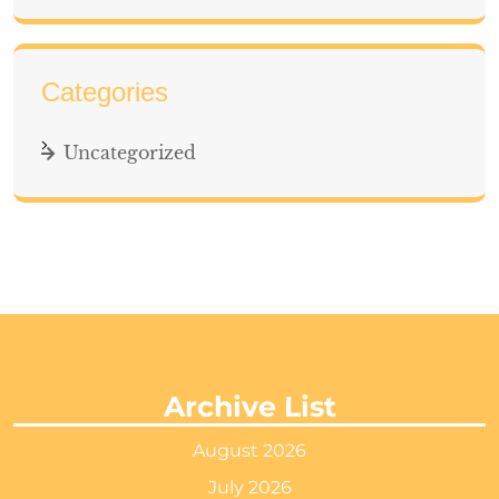
Categories
Uncategorized
Archive List
August 2026
July 2026