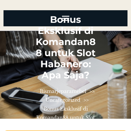
Skip
to
Bonus
content
Eksklusif di
(Press
Komandan8
Enter)
8 untuk Slot
Habanero:
Apa Saja?
Bismarjeparamebel
>>
Uncategorized
>>
Bonus Eksklusif di
Komandan88 untuk Slot
Habanero: Apa Saja?