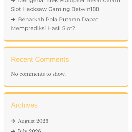
Mengenal Efek Multiplier Besar dalam
Slot Hacksaw Gaming Betwin188
Benarkah Pola Putaran Dapat
Memprediksi Hasil Slot?
Recent Comments
No comments to show.
Archives
August 2026
July 2026