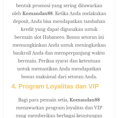
bentuk promosi yang sering ditawarkan
oleh
Komandan88
. Ketika Anda melakukan
deposit, Anda bisa mendapatkan tambahan
kredit yang dapat digunakan untuk
bermain slot Habanero. Bonus setoran ini
memungkinkan Anda untuk meningkatkan
bankroll Anda dan memperpanjang waktu
bermain. Periksa syarat dan ketentuan
untuk memastikan Anda mendapatkan
bonus maksimal dari setoran Anda.
4. Program Loyalitas dan VIP
Bagi para pemain setia,
Komandan88
menawarkan program loyalitas dan VIP
yang memberikan berbagai keuntungan