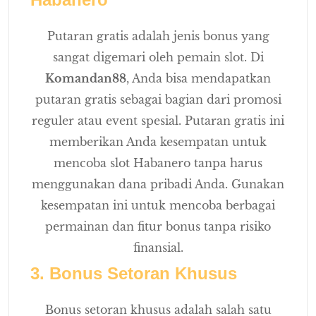
Putaran gratis adalah jenis bonus yang
sangat digemari oleh pemain slot. Di
Komandan88
, Anda bisa mendapatkan
putaran gratis sebagai bagian dari promosi
reguler atau event spesial. Putaran gratis ini
memberikan Anda kesempatan untuk
mencoba slot Habanero tanpa harus
menggunakan dana pribadi Anda. Gunakan
kesempatan ini untuk mencoba berbagai
permainan dan fitur bonus tanpa risiko
finansial.
3. Bonus Setoran Khusus
Bonus setoran khusus adalah salah satu