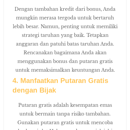
Dengan tambahan kredit dari bonus, Anda
mungkin merasa tergoda untuk bertaruh
lebih besar. Namun, penting untuk memiliki
strategi taruhan yang baik. Tetapkan
anggaran dan patuhi batas taruhan Anda.
Rencanakan bagaimana Anda akan
menggunakan bonus dan putaran gratis
untuk memaksimalkan keuntungan Anda.
4. Manfaatkan Putaran Gratis
dengan Bijak
Putaran gratis adalah kesempatan emas
untuk bermain tanpa risiko tambahan.
Gunakan putaran gratis untuk mencoba