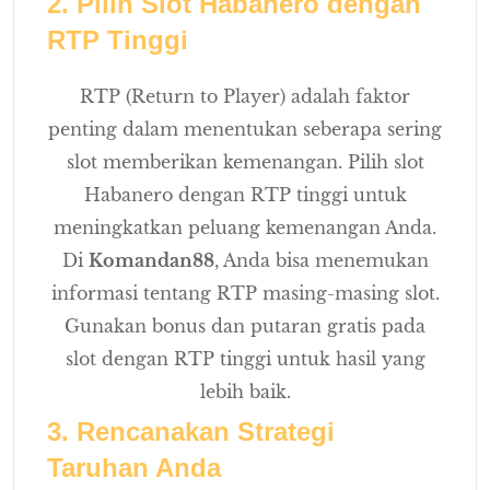
2. Pilih Slot Habanero dengan
RTP Tinggi
RTP (Return to Player) adalah faktor
penting dalam menentukan seberapa sering
slot memberikan kemenangan. Pilih slot
Habanero dengan RTP tinggi untuk
meningkatkan peluang kemenangan Anda.
Di
Komandan88
, Anda bisa menemukan
informasi tentang RTP masing-masing slot.
Gunakan bonus dan putaran gratis pada
slot dengan RTP tinggi untuk hasil yang
lebih baik.
3. Rencanakan Strategi
Taruhan Anda