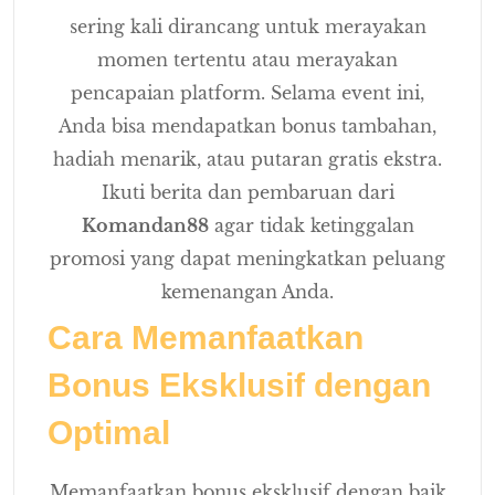
sering kali dirancang untuk merayakan
momen tertentu atau merayakan
pencapaian platform. Selama event ini,
Anda bisa mendapatkan bonus tambahan,
hadiah menarik, atau putaran gratis ekstra.
Ikuti berita dan pembaruan dari
Komandan88
agar tidak ketinggalan
promosi yang dapat meningkatkan peluang
kemenangan Anda.
Cara Memanfaatkan
Bonus Eksklusif dengan
Optimal
Memanfaatkan bonus eksklusif dengan baik