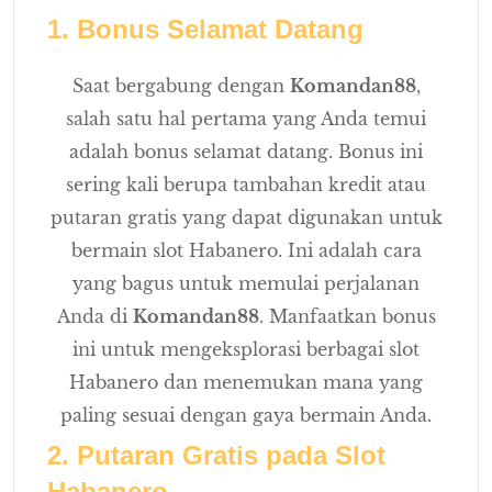
1. Bonus Selamat Datang
Saat bergabung dengan
Komandan88
,
salah satu hal pertama yang Anda temui
adalah bonus selamat datang. Bonus ini
sering kali berupa tambahan kredit atau
putaran gratis yang dapat digunakan untuk
bermain slot Habanero. Ini adalah cara
yang bagus untuk memulai perjalanan
Anda di
Komandan88
. Manfaatkan bonus
ini untuk mengeksplorasi berbagai slot
Habanero dan menemukan mana yang
paling sesuai dengan gaya bermain Anda.
2. Putaran Gratis pada Slot
Habanero