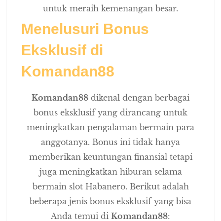
untuk meraih kemenangan besar.
Menelusuri Bonus
Eksklusif di
Komandan88
Komandan88
dikenal dengan berbagai
bonus eksklusif yang dirancang untuk
meningkatkan pengalaman bermain para
anggotanya. Bonus ini tidak hanya
memberikan keuntungan finansial tetapi
juga meningkatkan hiburan selama
bermain slot Habanero. Berikut adalah
beberapa jenis bonus eksklusif yang bisa
Anda temui di
Komandan88
: