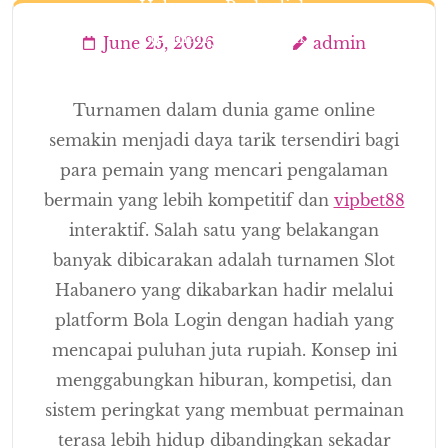
Habanero Berhadiah
Puluhan Juta Rupiah
June 25, 2026
admin
Turnamen dalam dunia game online
semakin menjadi daya tarik tersendiri bagi
para pemain yang mencari pengalaman
bermain yang lebih kompetitif dan
vipbet88
interaktif. Salah satu yang belakangan
banyak dibicarakan adalah turnamen Slot
Habanero yang dikabarkan hadir melalui
platform Bola Login dengan hadiah yang
mencapai puluhan juta rupiah. Konsep ini
menggabungkan hiburan, kompetisi, dan
sistem peringkat yang membuat permainan
terasa lebih hidup dibandingkan sekadar