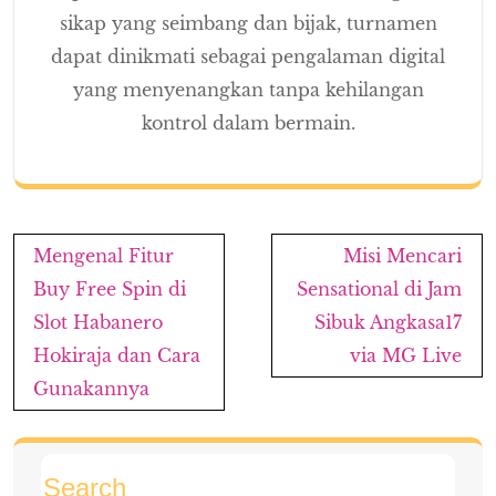
sikap yang seimbang dan bijak, turnamen
dapat dinikmati sebagai pengalaman digital
yang menyenangkan tanpa kehilangan
kontrol dalam bermain.
Post
Mengenal Fitur
Misi Mencari
navigation
Buy Free Spin di
Sensational di Jam
Slot Habanero
Sibuk Angkasa17
Hokiraja dan Cara
via MG Live
Gunakannya
Search