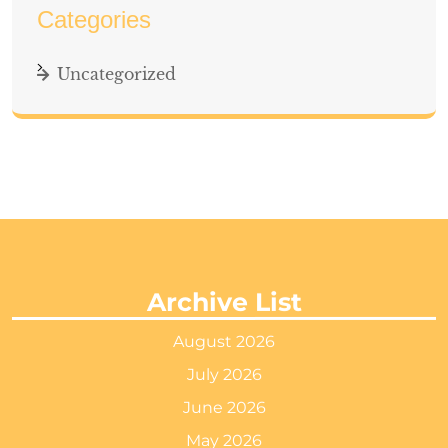
Categories
Uncategorized
Archive List
August 2026
July 2026
June 2026
May 2026