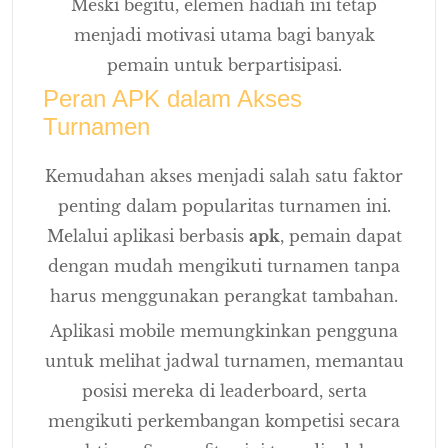
Meski begitu, elemen hadiah ini tetap
menjadi motivasi utama bagi banyak
pemain untuk berpartisipasi.
Peran APK dalam Akses
Turnamen
Kemudahan akses menjadi salah satu faktor
penting dalam popularitas turnamen ini.
Melalui aplikasi berbasis
apk
, pemain dapat
dengan mudah mengikuti turnamen tanpa
harus menggunakan perangkat tambahan.
Aplikasi mobile memungkinkan pengguna
untuk melihat jadwal turnamen, memantau
posisi mereka di leaderboard, serta
mengikuti perkembangan kompetisi secara