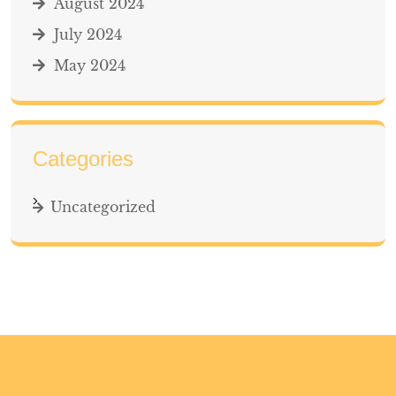
August 2024
July 2024
May 2024
Categories
Uncategorized