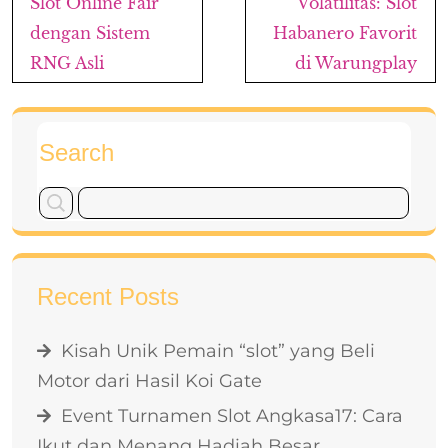
Slot Online Fair
Volatilitas: Slot
dengan Sistem
Habanero Favorit
RNG Asli
di Warungplay
Search
Recent Posts
Kisah Unik Pemain “slot” yang Beli
Motor dari Hasil Koi Gate
Event Turnamen Slot Angkasa17: Cara
Ikut dan Menang Hadiah Besar