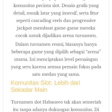
komunitas pecinta slot. Desain grafis yang
detail, musik latar yang imersif, serta fitur
seperti cascading reels dan progressive
jackpot membuat game-game mereka
cocok untuk dijadikan arena turnamen.
Dalam turnamen resmi, biasanya hanya
beberapa game yang dipilih sebagai “arena”
utama. Ini menciptakan level persaingan
yang seru karena semua pemain fokus pada
satu medan yang sama.
Komunitas Slot: Lebih dari
Sekadar Main
Turnamen slot Habanero tak akan semeriah
itu tanpa adanya dukungan komunitas. Di