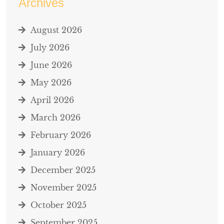
Archives
August 2026
July 2026
June 2026
May 2026
April 2026
March 2026
February 2026
January 2026
December 2025
November 2025
October 2025
September 2025