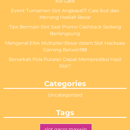
Koi Gate
Event Turnamen Slot Angkasa17: Cara Ikut dan
Menang Hadiah Besar
Tips Bermain Slot Saat Promo Cashback Sedang
Berlangsung
Mengenal Efek Multiplier Besar dalam Slot Hacksaw
Gaming Betwin188
Benarkah Pola Putaran Dapat Memprediksi Hasil
Slot?
Categories
Uncategorized
Tags
slot gacor maxwin