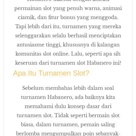
permainan slot yang penuh warna, animasi
ciamik, dan fitur bonus yang menggoda.
Tapi lebih dari itu, turnamen yang mereka
selenggarakan selalu berhasil menciptakan
antusiasme tinggi, khususnya di kalangan
komunitas slot online. Lalu, seperti apa sih
keseruan dari turnamen slot Habanero ini?
Apa Itu Turnamen Slot?
Sebelum membahas lebih dalam soal
turnamen Habanero, ada baiknya kita
memahami dulu konsep dasar dari
turnamen slot. Tidak seperti bermain slot
biasa, dalam turnamen, pemain saling
berlomba mengumpulkan poin sebanyak-