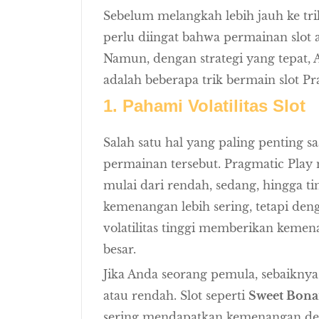
Sebelum melangkah lebih jauh ke tr
perlu diingat bahwa permainan slo
Namun, dengan strategi yang tepat,
adalah beberapa trik bermain slot Pr
1. Pahami Volatilitas Slot
Salah satu hal yang paling penting s
permainan tersebut. Pragmatic Play m
mulai dari rendah, sedang, hingga ti
kemenangan lebih sering, tetapi deng
volatilitas tinggi memberikan kemena
besar.
Jika Anda seorang pemula, sebaiknya 
atau rendah. Slot seperti
Sweet Bona
sering mendapatkan kemenangan deng