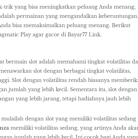
ik-trik yang bisa meningkatkan peluang Anda menang,
t adalah permainan yang mengandalkan keberuntungan
 Anda bisa memaksimalkan peluang menang. Berikut
agmatic Play agar gacor di Bayar77 Link.
aat bermain slot adalah memahami tingkat volatilitas da
enawarkan slot dengan berbagai tingkat volatilitas,
nggi. Slot dengan volatilitas rendah biasanya memberi
an jumlah yang lebih kecil. Sementara itu, slot dengan
ngan yang lebih jarang, tetapi hadiahnya jauh lebih
mulailah dengan slot yang memiliki volatilitas sedang
nza
memiliki volatilitas sedang, yang artinya Anda aka
an jumlah yang lebih kecil. Ini cocok bagi Anda yan