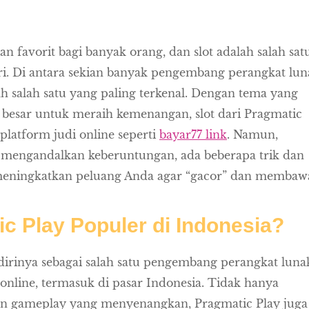
an favorit bagi banyak orang, dan slot adalah salah sat
ri. Di antara sekian banyak pengembang perangkat lun
ah salah satu yang paling terkenal. Dengan tema yang
 besar untuk meraih kemenangan, slot dari Pragmatic
 platform judi online seperti
bayar77 link
. Namun,
mengandalkan keberuntungan, ada beberapa trik dan
k meningkatkan peluang Anda agar “gacor” dan membaw
c Play Populer di Indonesia?
irinya sebagai salah satu pengembang perangkat luna
online, termasuk di pasar Indonesia. Tidak hanya
n gameplay yang menyenangkan, Pragmatic Play juga