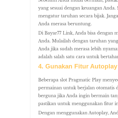
Sebelum Anda mulai bermain, pasti
yang sesuai dengan keuangan Anda. Sa
mengatur taruhan secara bijak. Jang
Anda merasa beruntung.
Di Bayar77 Link, Anda bisa dengan
Anda. Mulailah dengan taruhan yang 
Anda jika sudah merasa lebih nyam
adalah salah satu cara untuk berta
4. Gunakan Fitur Autoplay
Beberapa slot Pragmatic Play menye
permainan untuk berjalan otomatis da
berguna jika Anda ingin bermain ta
pastikan untuk menggunakan fitur in
Dengan menggunakan Autoplay, Anda