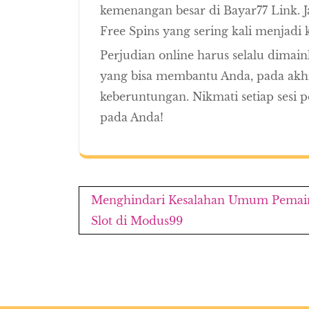
kemenangan besar di Bayar77 Link. 
Free Spins yang sering kali menjad
Perjudian online harus selalu dimain
yang bisa membantu Anda, pada akh
keberuntungan. Nikmati setiap sesi
pada Anda!
Post
Menghindari Kesalahan Umum Pemai
navigation
Slot di Modus99