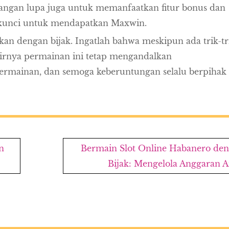
Jangan lupa juga untuk memanfaatkan fitur bonus dan
i kunci untuk mendapatkan Maxwin.
kan dengan bijak. Ingatlah bahwa meskipun ada trik-tr
irnya permainan ini tetap mengandalkan
 permainan, dan semoga keberuntungan selalu berpihak
n
Bermain Slot Online Habanero de
Bijak: Mengelola Anggaran 