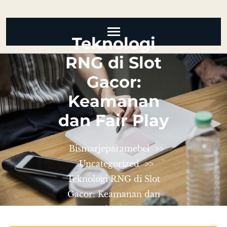
Skip
to
content
Teknologi
(Press
RNG di Slot
Enter)
Gacor:
Keamanan
dan Fair Play
Bismarjeparamebel
>>
Uncategorized
>>
Teknologi RNG di Slot
Gacor: Keamanan dan
Fair Play