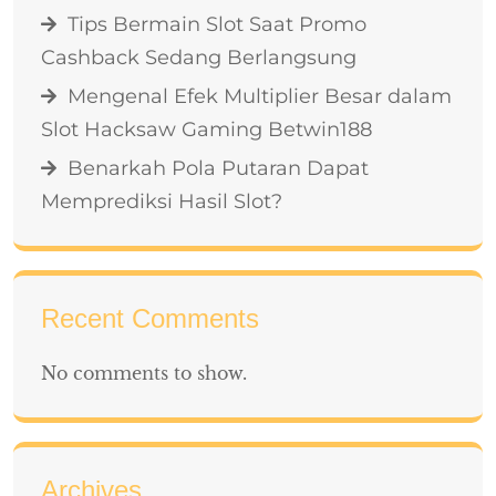
Tips Bermain Slot Saat Promo
Cashback Sedang Berlangsung
Mengenal Efek Multiplier Besar dalam
Slot Hacksaw Gaming Betwin188
Benarkah Pola Putaran Dapat
Memprediksi Hasil Slot?
Recent Comments
No comments to show.
Archives