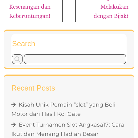
Kesenangan dan
Melakukan
Keberuntungan!
dengan Bijak?
Search
Recent Posts
Kisah Unik Pemain “slot” yang Beli
Motor dari Hasil Koi Gate
Event Turnamen Slot Angkasa17: Cara
Ikut dan Menang Hadiah Besar