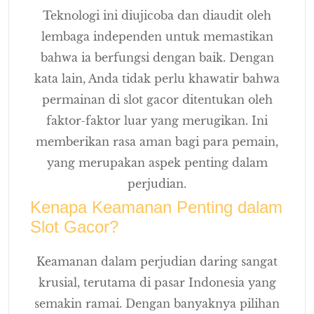
Teknologi ini diujicoba dan diaudit oleh
lembaga independen untuk memastikan
bahwa ia berfungsi dengan baik. Dengan
kata lain, Anda tidak perlu khawatir bahwa
permainan di slot gacor ditentukan oleh
faktor-faktor luar yang merugikan. Ini
memberikan rasa aman bagi para pemain,
yang merupakan aspek penting dalam
perjudian.
Kenapa Keamanan Penting dalam
Slot Gacor?
Keamanan dalam perjudian daring sangat
krusial, terutama di pasar Indonesia yang
semakin ramai. Dengan banyaknya pilihan