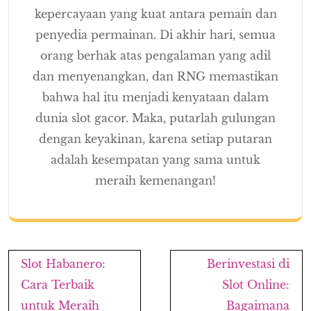
kepercayaan yang kuat antara pemain dan
penyedia permainan. Di akhir hari, semua
orang berhak atas pengalaman yang adil
dan menyenangkan, dan RNG memastikan
bahwa hal itu menjadi kenyataan dalam
dunia slot gacor. Maka, putarlah gulungan
dengan keyakinan, karena setiap putaran
adalah kesempatan yang sama untuk
meraih kemenangan!
Post
Slot Habanero:
Berinvestasi di
navigation
Cara Terbaik
Slot Online:
untuk Meraih
Bagaimana