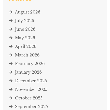
August 2026
July 2026
June 2026
May 2026
April 2026
March 2026
February 2026
January 2026
December 2025
November 2025
October 2025
September 2025