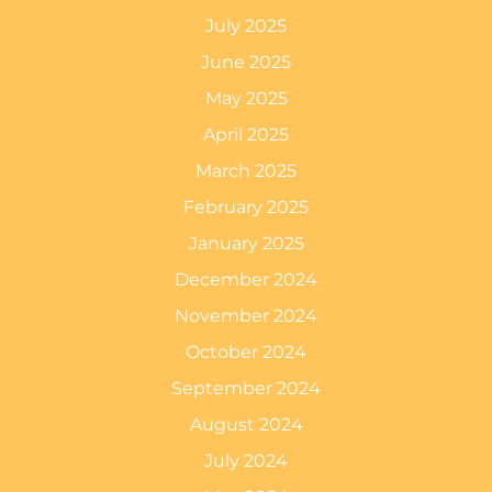
July 2025
June 2025
May 2025
April 2025
March 2025
February 2025
January 2025
December 2024
November 2024
October 2024
September 2024
August 2024
July 2024