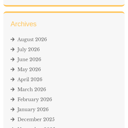
Archives
August 2026
July 2026
June 2026
May 2026
April 2026
March 2026
February 2026
January 2026
December 2025