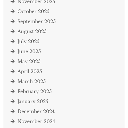
November 2025
October 2025
September 2025
August 2025
July 2025
June 2025
May 2025
April 2025
March 2025
February 2025
January 2025
December 2024
November 2024