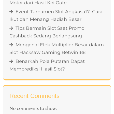
Motor dari Hasil Koi Gate
Event Turnamen Slot Angkasa17: Cara
Ikut dan Menang Hadiah Besar
Tips Bermain Slot Saat Promo
Cashback Sedang Berlangsung
Mengenal Efek Multiplier Besar dalam
Slot Hacksaw Gaming Betwin188
Benarkah Pola Putaran Dapat
Memprediksi Hasil Slot?
Recent Comments
No comments to show.