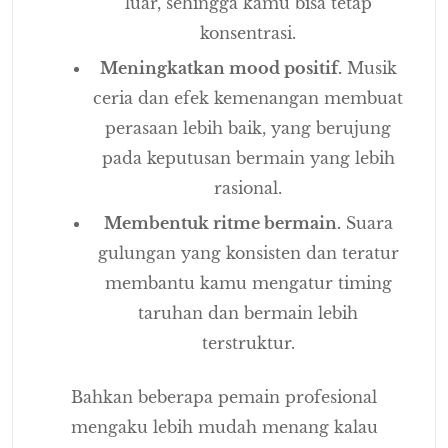
luar, sehingga kamu bisa tetap
konsentrasi.
Meningkatkan mood positif.
Musik
ceria dan efek kemenangan membuat
perasaan lebih baik, yang berujung
pada keputusan bermain yang lebih
rasional.
Membentuk ritme bermain.
Suara
gulungan yang konsisten dan teratur
membantu kamu mengatur timing
taruhan dan bermain lebih
terstruktur.
Bahkan beberapa pemain profesional
mengaku lebih mudah menang kalau