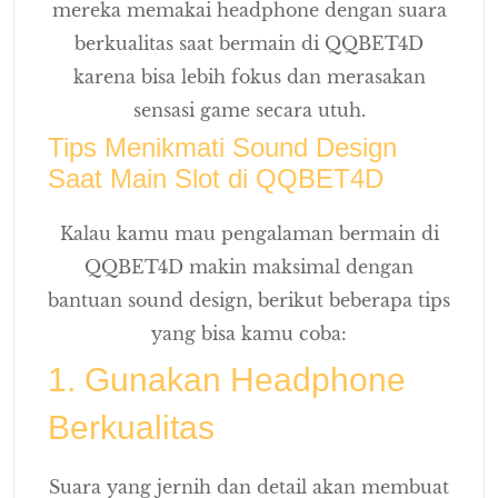
mereka memakai headphone dengan suara
berkualitas saat bermain di QQBET4D
karena bisa lebih fokus dan merasakan
sensasi game secara utuh.
Tips Menikmati Sound Design
Saat Main Slot di QQBET4D
Kalau kamu mau pengalaman bermain di
QQBET4D makin maksimal dengan
bantuan sound design, berikut beberapa tips
yang bisa kamu coba:
1. Gunakan Headphone
Berkualitas
Suara yang jernih dan detail akan membuat