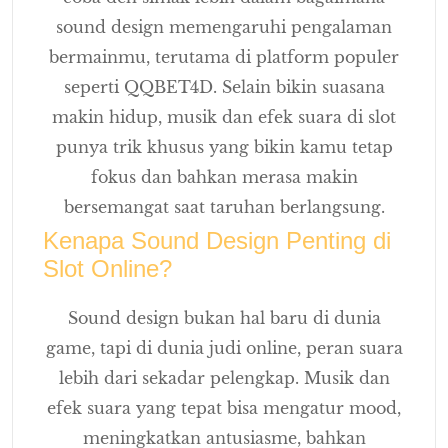
sound design memengaruhi pengalaman
bermainmu, terutama di platform populer
seperti QQBET4D. Selain bikin suasana
makin hidup, musik dan efek suara di slot
punya trik khusus yang bikin kamu tetap
fokus dan bahkan merasa makin
bersemangat saat taruhan berlangsung.
Kenapa Sound Design Penting di
Slot Online?
Sound design bukan hal baru di dunia
game, tapi di dunia judi online, peran suara
lebih dari sekadar pelengkap. Musik dan
efek suara yang tepat bisa mengatur mood,
meningkatkan antusiasme, bahkan