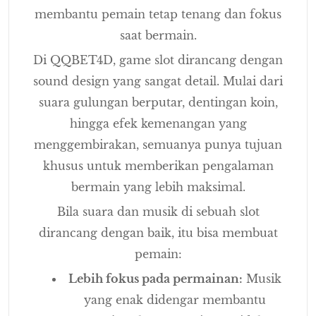
membantu pemain tetap tenang dan fokus
saat bermain.
Di QQBET4D, game slot dirancang dengan
sound design yang sangat detail. Mulai dari
suara gulungan berputar, dentingan koin,
hingga efek kemenangan yang
menggembirakan, semuanya punya tujuan
khusus untuk memberikan pengalaman
bermain yang lebih maksimal.
Bila suara dan musik di sebuah slot
dirancang dengan baik, itu bisa membuat
pemain:
Lebih fokus pada permainan:
Musik
yang enak didengar membantu