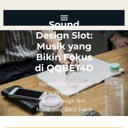
Skip
to
content
Sound
(Press
Design Slot:
Enter)
Musik yang
Bikin Fokus
di QQBET4D
Bismarjeparamebel
>>
Uncategorized
>>
Sound Design Slot:
Musik yang Bikin Fokus
di QQBET4D