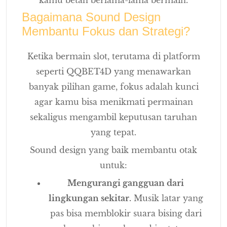
kamu betah berlama-lama bermain.
Bagaimana Sound Design
Membantu Fokus dan Strategi?
Ketika bermain slot, terutama di platform
seperti QQBET4D yang menawarkan
banyak pilihan game, fokus adalah kunci
agar kamu bisa menikmati permainan
sekaligus mengambil keputusan taruhan
yang tepat.
Sound design yang baik membantu otak
untuk:
Mengurangi gangguan dari
lingkungan sekitar.
Musik latar yang
pas bisa memblokir suara bising dari