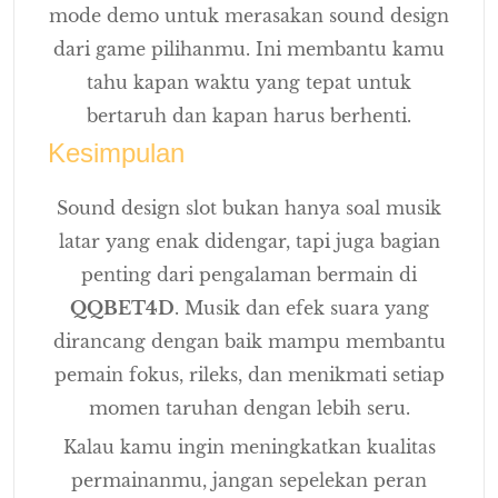
mode demo untuk merasakan sound design
dari game pilihanmu. Ini membantu kamu
tahu kapan waktu yang tepat untuk
bertaruh dan kapan harus berhenti.
Kesimpulan
Sound design slot bukan hanya soal musik
latar yang enak didengar, tapi juga bagian
penting dari pengalaman bermain di
QQBET4D
. Musik dan efek suara yang
dirancang dengan baik mampu membantu
pemain fokus, rileks, dan menikmati setiap
momen taruhan dengan lebih seru.
Kalau kamu ingin meningkatkan kualitas
permainanmu, jangan sepelekan peran