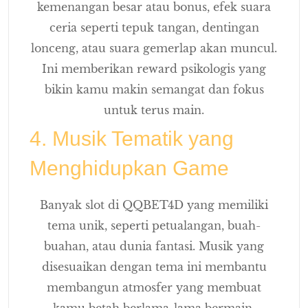
kemenangan besar atau bonus, efek suara
ceria seperti tepuk tangan, dentingan
lonceng, atau suara gemerlap akan muncul.
Ini memberikan reward psikologis yang
bikin kamu makin semangat dan fokus
untuk terus main.
4. Musik Tematik yang
Menghidupkan Game
Banyak slot di QQBET4D yang memiliki
tema unik, seperti petualangan, buah-
buahan, atau dunia fantasi. Musik yang
disesuaikan dengan tema ini membantu
membangun atmosfer yang membuat