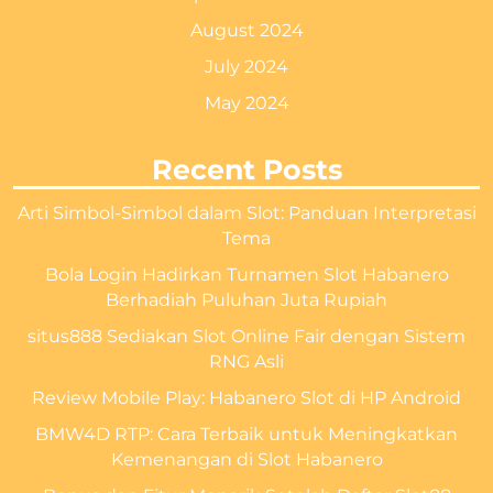
August 2024
July 2024
May 2024
Recent Posts
Arti Simbol-Simbol dalam Slot: Panduan Interpretasi
Tema
Bola Login Hadirkan Turnamen Slot Habanero
Berhadiah Puluhan Juta Rupiah
situs888 Sediakan Slot Online Fair dengan Sistem
RNG Asli
Review Mobile Play: Habanero Slot di HP Android
BMW4D RTP: Cara Terbaik untuk Meningkatkan
Kemenangan di Slot Habanero