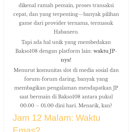
dikenal ramah pemain, proses transaksi
cepat, dan yang terpenting—banyak pilihan
game dari provider ternama, termasuk
Habanero.
Tapi ada hal unik yang membedakan
Bakso108 dengan platform lain:
waktu JP-
nya!
Menurut komunitas slot di media sosial dan
forum-forum daring, banyak yang
membagikan pengalaman mendapatkan JP
saat bermain di Bakso108 antara pukul
00.00 – 01.00 dini hari. Menarik, kan?
Jam 12 Malam: Waktu
Emas?