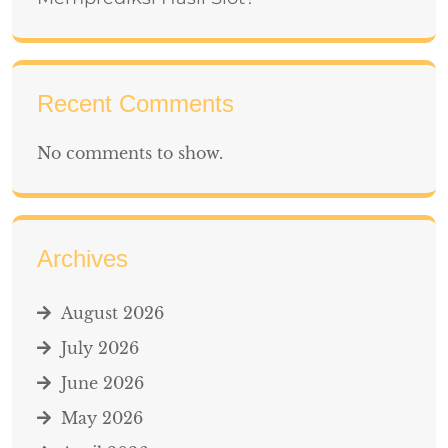
Recent Comments
No comments to show.
Archives
August 2026
July 2026
June 2026
May 2026