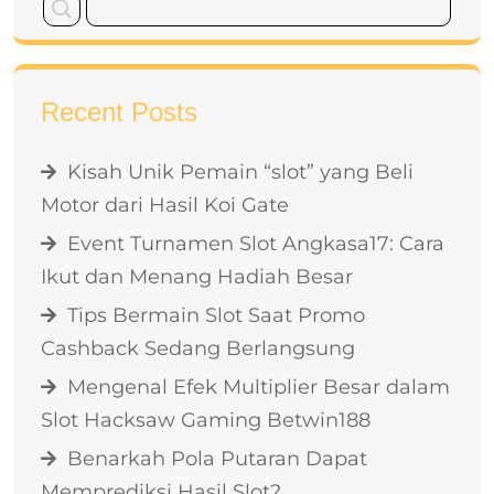
Recent Posts
Kisah Unik Pemain “slot” yang Beli
Motor dari Hasil Koi Gate
Event Turnamen Slot Angkasa17: Cara
Ikut dan Menang Hadiah Besar
Tips Bermain Slot Saat Promo
Cashback Sedang Berlangsung
Mengenal Efek Multiplier Besar dalam
Slot Hacksaw Gaming Betwin188
Benarkah Pola Putaran Dapat
Memprediksi Hasil Slot?