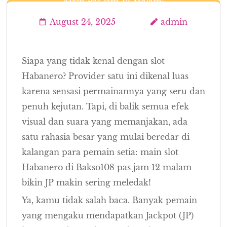
Main Pas Jam 12 Malam!
August 24, 2025
admin
Siapa yang tidak kenal dengan slot
Habanero? Provider satu ini dikenal luas
karena sensasi permainannya yang seru dan
penuh kejutan. Tapi, di balik semua efek
visual dan suara yang memanjakan, ada
satu rahasia besar yang mulai beredar di
kalangan para pemain setia: main slot
Habanero di Bakso108 pas jam 12 malam
bikin JP makin sering meledak!
Ya, kamu tidak salah baca. Banyak pemain
yang mengaku mendapatkan Jackpot (JP)