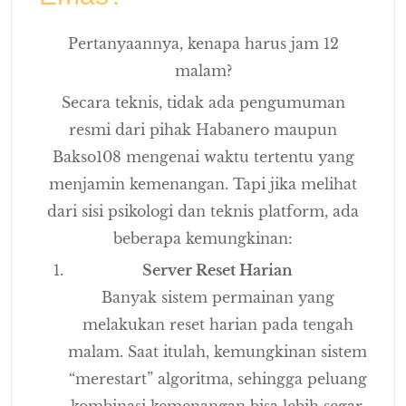
Pertanyaannya, kenapa harus jam 12
malam?
Secara teknis, tidak ada pengumuman
resmi dari pihak Habanero maupun
Bakso108 mengenai waktu tertentu yang
menjamin kemenangan. Tapi jika melihat
dari sisi psikologi dan teknis platform, ada
beberapa kemungkinan:
Server Reset Harian
Banyak sistem permainan yang
melakukan reset harian pada tengah
malam. Saat itulah, kemungkinan sistem
“merestart” algoritma, sehingga peluang