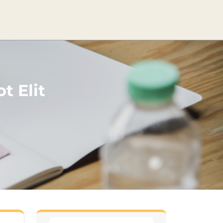
t Elit