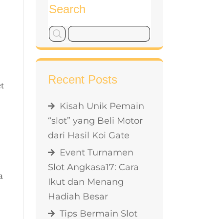
Search
Recent Posts
t
Kisah Unik Pemain
“slot” yang Beli Motor
dari Hasil Koi Gate
Event Turnamen
Slot Angkasa17: Cara
a
Ikut dan Menang
Hadiah Besar
Tips Bermain Slot