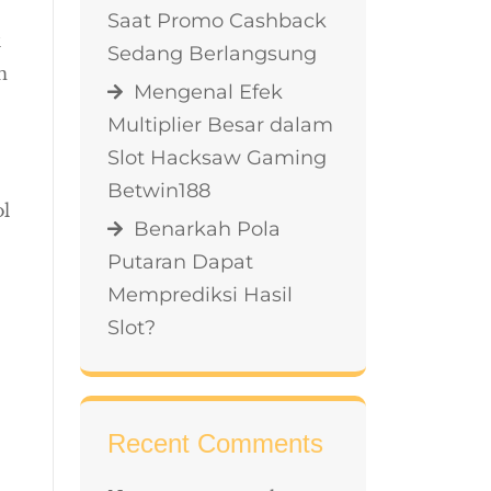
Saat Promo Cashback
k
Sedang Berlangsung
n
Mengenal Efek
Multiplier Besar dalam
Slot Hacksaw Gaming
Betwin188
ol
Benarkah Pola
Putaran Dapat
Memprediksi Hasil
Slot?
Recent Comments