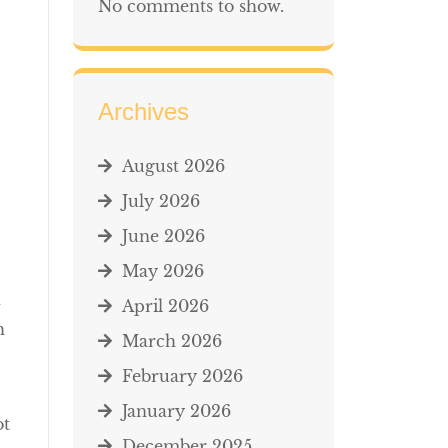
No comments to show.
Archives
August 2026
July 2026
June 2026
May 2026
n
April 2026
h
March 2026
February 2026
January 2026
ot
December 2025