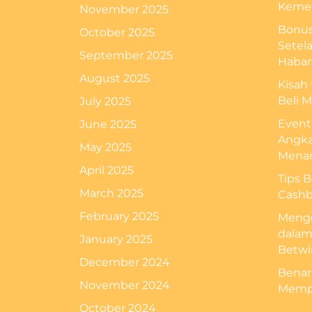
Kemen
November 2025
Bonus
October 2025
Setela
September 2025
Haba
August 2025
Kisah
Beli M
July 2025
Event
June 2025
Angka
May 2025
Menan
April 2025
Tips 
March 2025
Cashb
February 2025
Menge
dalam
January 2025
Betwi
December 2024
Benar
November 2024
Mempr
October 2024