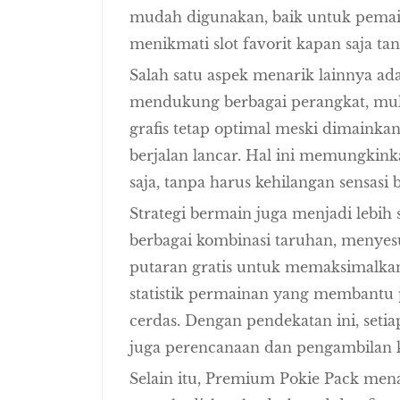
mudah digunakan, baik untuk pema
menikmati slot favorit kapan saja ta
Salah satu aspek menarik lainnya ada
mendukung berbagai perangkat, mula
grafis tetap optimal meski dimainkan d
berjalan lancar. Hal ini memungki
saja, tanpa harus kehilangan sensasi
Strategi bermain juga menjadi lebih 
berbagai kombinasi taruhan, menyes
putaran gratis untuk memaksimalka
statistik permainan yang membant
cerdas. Dengan pendekatan ini, setia
juga perencanaan dan pengambilan 
Selain itu, Premium Pokie Pack men