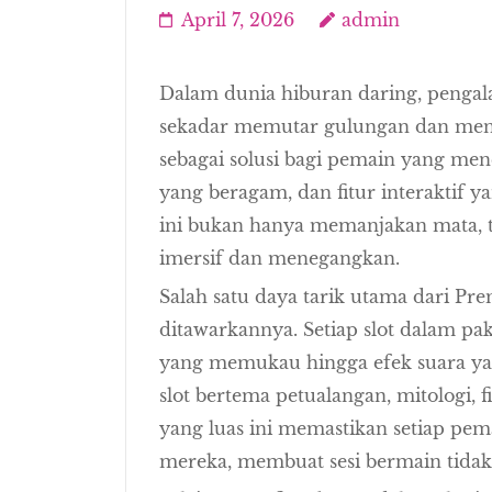
April 7, 2026
admin
Dalam dunia hiburan daring, peng
sekadar memutar gulungan dan men
sebagai solusi bagi pemain yang mencar
yang beragam, dan fitur interaktif 
ini bukan hanya memanjakan mata, t
imersif dan menegangkan.
Salah satu daya tarik utama dari Pr
ditawarkannya. Setiap slot dalam pake
yang memukau hingga efek suara ya
slot bertema petualangan, mitologi, f
yang luas ini memastikan setiap pe
mereka, membuat sesi bermain tida