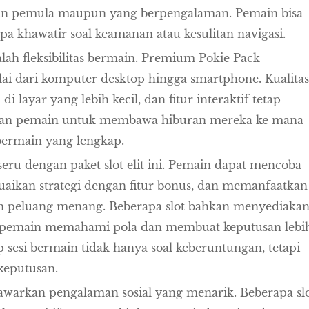
in pemula maupun yang berpengalaman. Pemain bisa
npa khawatir soal keamanan atau kesulitan navigasi.
lah fleksibilitas bermain. Premium Pokie Pack
i dari komputer desktop hingga smartphone. Kualitas
i layar yang lebih kecil, dan fitur interaktif tetap
nkan pemain untuk membawa hiburan mereka ke mana
 bermain yang lengkap.
seru dengan paket slot elit ini. Pemain dapat mencoba
uaikan strategi dengan fitur bonus, dan memanfaatkan
n peluang menang. Beberapa slot bahkan menyediaka
u pemain memahami pola dan membuat keputusan lebi
p sesi bermain tidak hanya soal keberuntungan, tetapi
keputusan.
awarkan pengalaman sosial yang menarik. Beberapa sl