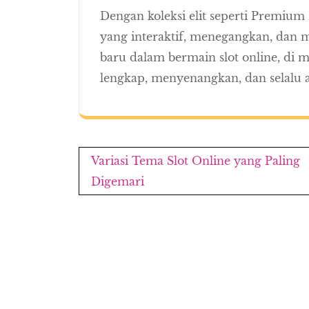
Dengan koleksi elit seperti Premiu
yang interaktif, menegangkan, dan 
baru dalam bermain slot online, di
lengkap, menyenangkan, dan selalu a
Post
Variasi Tema Slot Online yang Paling
navigation
Digemari