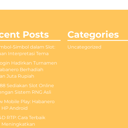
cent Posts
Categories
imbol-Simbol dalam Slot:
Uncategorized
an Interpretasi Tema
Login Hadirkan Turnamen
Habanero Berhadiah
an Juta Rupiah
888 Sediakan Slot Online
dengan Sistem RNG Asli
w Mobile Play: Habanero
i HP Android
 RTP: Cara Terbaik
 Meningkatkan