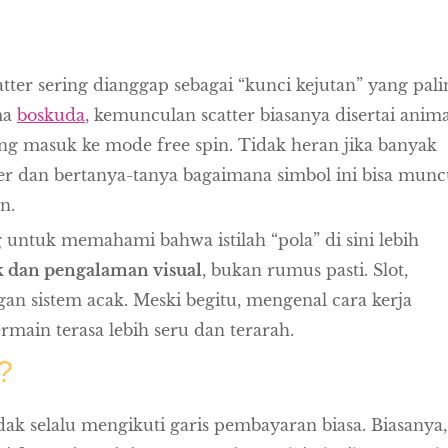
tter sering dianggap sebagai “kunci kejutan” yang pali
ma
boskuda
, kemunculan scatter biasanya disertai anima
ang masuk ke mode free spin. Tidak heran jika banyak
er dan bertanya-tanya bagaimana simbol ini bisa munc
n.
 untuk memahami bahwa istilah “pola” di sini lebih
dan pengalaman visual
, bukan rumus pasti. Slot,
ngan sistem acak. Meski begitu, mengenal cara kerja
main terasa lebih seru dan terarah.
?
dak selalu mengikuti garis pembayaran biasa. Biasanya,