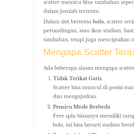
scatter memicu fitur tambahan sepert
dalam jumlah tertentu.
Dalam slot bertema
bola
, scatter se
pertandingan, atau ikon stadion. Saa
tambahan, tetapi juga menciptakan 
Mengapa Scatter Tera
Ada beberapa alasan mengapa scatte
Tidak Terikat Garis
Scatter bisa muncul di posisi m
dan mengejutkan.
Pemicu Mode Berbeda
Free spin biasanya memiliki tam
bola, ini bisa berarti stadion ber