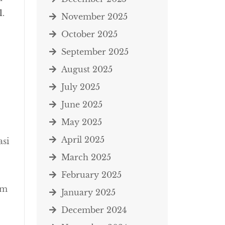
l
.
November 2025
October 2025
September 2025
August 2025
July 2025
June 2025
May 2025
April 2025
asi
March 2025
February 2025
um
January 2025
December 2024