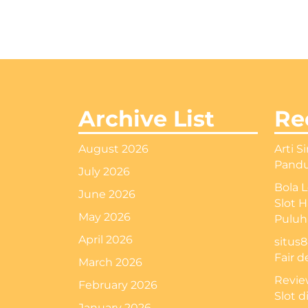
Archive List
Re
August 2026
Arti S
Pandu
July 2026
Bola 
June 2026
Slot 
May 2026
Puluh
April 2026
situs
Fair 
March 2026
Revie
February 2026
Slot d
January 2026