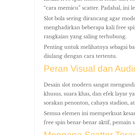
“cara memicu” scatter. Padahal, ini l
Slot bola sering dirancang agar mode 
menghadirkan beberapa kali free spi
rangkaian yang saling terhubung.
Penting untuk melihatnya sebagai ba
diulang dengan cara tertentu.
Peran Visual dan Audi
Desain slot modern sangat mengandal
khusus, suara khas, dan efek layar 
sorakan penonton, cahaya stadion, at
Semua elemen ini memperkuat kesan
free spin benar-benar aktif, pemain 
Mengapa Scatter Teras