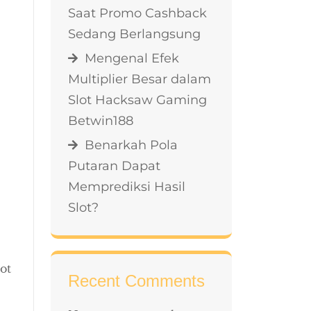
Saat Promo Cashback
Sedang Berlangsung
Mengenal Efek
Multiplier Besar dalam
Slot Hacksaw Gaming
Betwin188
Benarkah Pola
Putaran Dapat
Memprediksi Hasil
Slot?
ot
Recent Comments