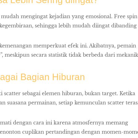
ih mudah mengingat kejadian yang emosional. Free spin
i kegembiraan, sehingga lebih mudah diingat dibanding
n kemenangan memperkuat efek ini. Akibatnya, pemain
”, meskipun secara statistik tidak berbeda dari mekani
bagai Bagian Hiburan
 scatter sebagai elemen hiburan, bukan target. Ketika
dan suasana permainan, setiap kemunculan scatter teras
kmati dengan cara ini karena atmosfernya memang
 menonton cuplikan pertandingan dengan momen-mom