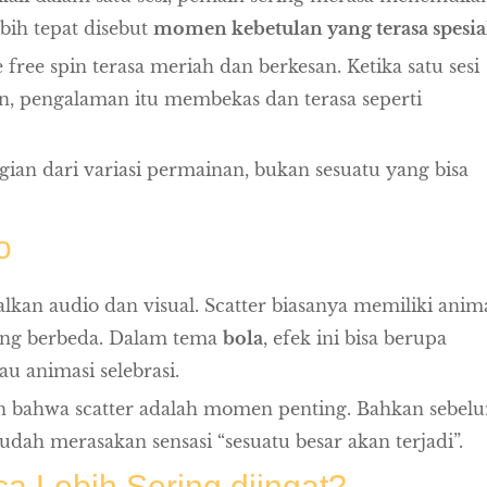
ebih tepat disebut
momen kebetulan yang terasa spesia
free spin terasa meriah dan berkesan. Ketika satu sesi
n, pengalaman itu membekas dan terasa seperti
gian dari variasi permainan, bukan sesuatu yang bisa
o
kan audio dan visual. Scatter biasanya memiliki anim
yang berbeda. Dalam tema
bola
, efek ini bisa berupa
au animasi selebrasi.
 bahwa scatter adalah momen penting. Bahkan sebel
sudah merasakan sensasi “sesuatu besar akan terjadi”.
a Lebih Sering diingat?