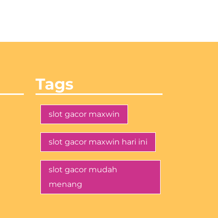
Tags
slot gacor maxwin
slot gacor maxwin hari ini
slot gacor mudah
menang