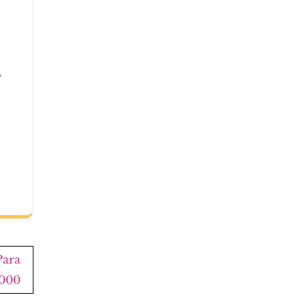
,
Para
1000