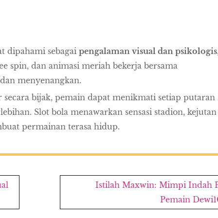
pat dipahami sebagai
pengalaman visual dan psikologis
ree spin, dan animasi meriah bekerja bersama
 dan menyenangkan.
 secara bijak, pemain dapat menikmati setiap putaran
rlebihan. Slot bola menawarkan sensasi stadion, kejutan
buat permainan terasa hidup.
al
Istilah Maxwin: Mimpi Indah 
Pemain Dewi