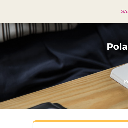
Skip
SA
to
content
(Press
Enter)
Pola
P