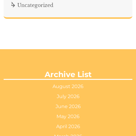
Uncategorized
Archive List
August 2026
July 2026
June 2026
May 2026
April 2026