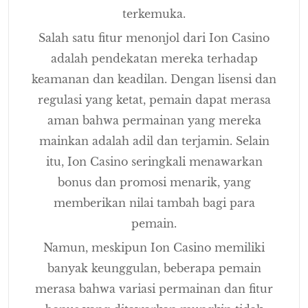
terkemuka.
Salah satu fitur menonjol dari Ion Casino
adalah pendekatan mereka terhadap
keamanan dan keadilan. Dengan lisensi dan
regulasi yang ketat, pemain dapat merasa
aman bahwa permainan yang mereka
mainkan adalah adil dan terjamin. Selain
itu, Ion Casino seringkali menawarkan
bonus dan promosi menarik, yang
memberikan nilai tambah bagi para
pemain.
Namun, meskipun Ion Casino memiliki
banyak keunggulan, beberapa pemain
merasa bahwa variasi permainan dan fitur