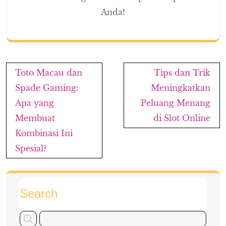
Anda!
Post
Toto Macau dan
Tips dan Trik
navigation
Spade Gaming:
Meningkatkan
Apa yang
Peluang Menang
Membuat
di Slot Online
Kombinasi Ini
Spesial?
Search