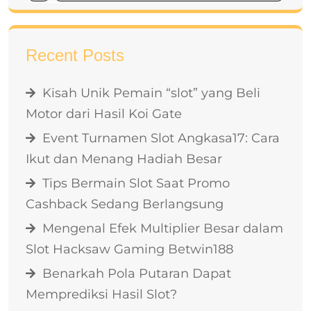
Recent Posts
Kisah Unik Pemain “slot” yang Beli
Motor dari Hasil Koi Gate
Event Turnamen Slot Angkasa17: Cara
Ikut dan Menang Hadiah Besar
Tips Bermain Slot Saat Promo
Cashback Sedang Berlangsung
Mengenal Efek Multiplier Besar dalam
Slot Hacksaw Gaming Betwin188
Benarkah Pola Putaran Dapat
Memprediksi Hasil Slot?