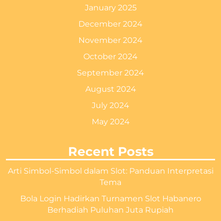
January 2025
December 2024
November 2024
October 2024
September 2024
August 2024
July 2024
May 2024
Recent Posts
Arti Simbol-Simbol dalam Slot: Panduan Interpretasi
Tema
Bola Login Hadirkan Turnamen Slot Habanero
Berhadiah Puluhan Juta Rupiah