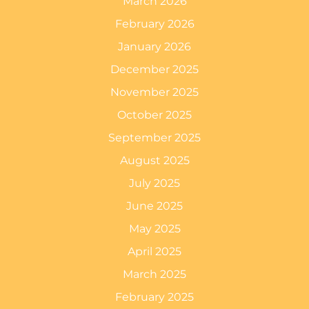
March 2026
February 2026
January 2026
December 2025
November 2025
October 2025
September 2025
August 2025
July 2025
June 2025
May 2025
April 2025
March 2025
February 2025