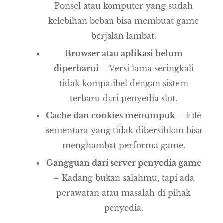
Ponsel atau komputer yang sudah
kelebihan beban bisa membuat game
berjalan lambat.
Browser atau aplikasi belum
diperbarui
– Versi lama seringkali
tidak kompatibel dengan sistem
terbaru dari penyedia slot.
Cache dan cookies menumpuk
– File
sementara yang tidak dibersihkan bisa
menghambat performa game.
Gangguan dari server penyedia game
– Kadang bukan salahmu, tapi ada
perawatan atau masalah di pihak
penyedia.