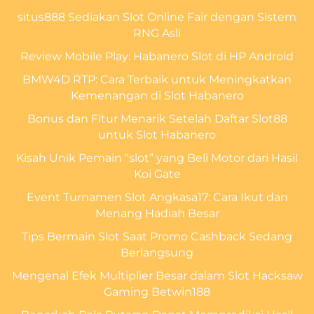
situs888 Sediakan Slot Online Fair dengan Sistem
RNG Asli
Review Mobile Play: Habanero Slot di HP Android
BMW4D RTP: Cara Terbaik untuk Meningkatkan
Kemenangan di Slot Habanero
Bonus dan Fitur Menarik Setelah Daftar Slot88
untuk Slot Habanero
Kisah Unik Pemain “slot” yang Beli Motor dari Hasil
Koi Gate
Event Turnamen Slot Angkasa17: Cara Ikut dan
Menang Hadiah Besar
Tips Bermain Slot Saat Promo Cashback Sedang
Berlangsung
Mengenal Efek Multiplier Besar dalam Slot Hacksaw
Gaming Betwin188