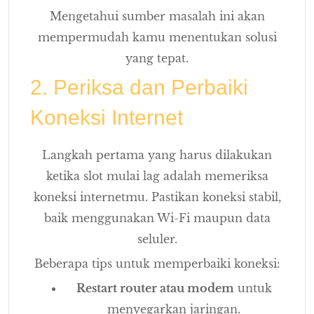
Mengetahui sumber masalah ini akan
mempermudah kamu menentukan solusi
yang tepat.
2. Periksa dan Perbaiki
Koneksi Internet
Langkah pertama yang harus dilakukan
ketika slot mulai lag adalah memeriksa
koneksi internetmu. Pastikan koneksi stabil,
baik menggunakan Wi-Fi maupun data
seluler.
Beberapa tips untuk memperbaiki koneksi:
Restart router atau modem
untuk
menyegarkan jaringan.