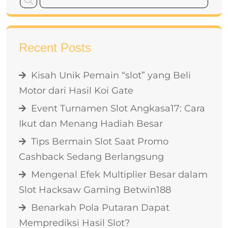
Recent Posts
Kisah Unik Pemain “slot” yang Beli
Motor dari Hasil Koi Gate
Event Turnamen Slot Angkasa17: Cara
Ikut dan Menang Hadiah Besar
Tips Bermain Slot Saat Promo
Cashback Sedang Berlangsung
Mengenal Efek Multiplier Besar dalam
Slot Hacksaw Gaming Betwin188
Benarkah Pola Putaran Dapat
Memprediksi Hasil Slot?