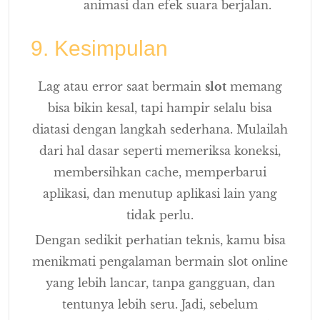
animasi dan efek suara berjalan.
9. Kesimpulan
Lag atau error saat bermain
slot
memang
bisa bikin kesal, tapi hampir selalu bisa
diatasi dengan langkah sederhana. Mulailah
dari hal dasar seperti memeriksa koneksi,
membersihkan cache, memperbarui
aplikasi, dan menutup aplikasi lain yang
tidak perlu.
Dengan sedikit perhatian teknis, kamu bisa
menikmati pengalaman bermain slot online
yang lebih lancar, tanpa gangguan, dan
tentunya lebih seru. Jadi, sebelum