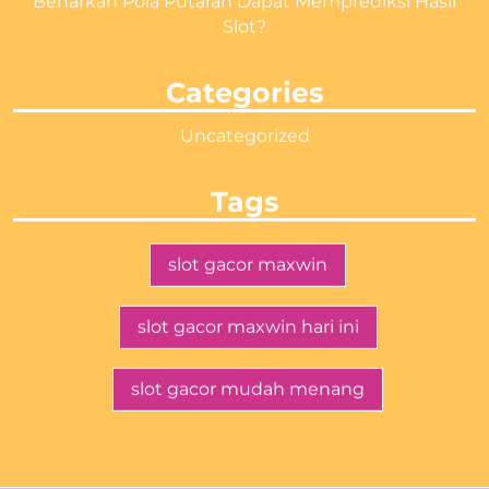
Benarkah Pola Putaran Dapat Memprediksi Hasil
Slot?
Categories
Uncategorized
Tags
slot gacor maxwin
slot gacor maxwin hari ini
slot gacor mudah menang