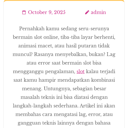
October 9, 2025
admin
Pernahkah kamu sedang seru-serunya
bermain slot online, tiba-tiba layar berhenti,
animasi macet, atau hasil putaran tidak
muncul? Rasanya menyebalkan, bukan? Lag
atau error saat bermain slot bisa
mengganggu pengalaman,
slot
kalau terjadi
saat kamu hampir mendapatkan kombinasi
menang. Untungnya, sebagian besar
masalah teknis ini bisa diatasi dengan
langkah-langkah sederhana. Artikel ini akan
membahas cara mengatasi lag, error, atau
gangguan teknis lainnya dengan bahasa