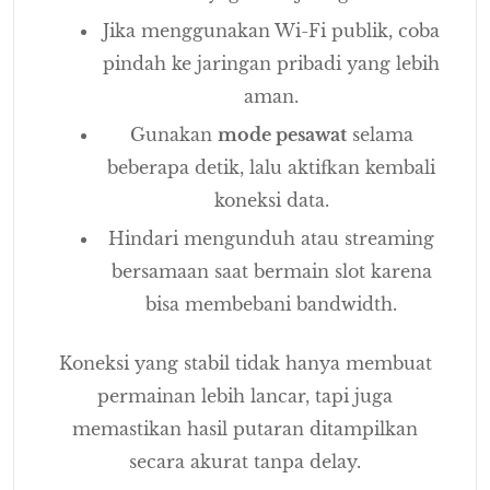
Jika menggunakan Wi-Fi publik, coba
pindah ke jaringan pribadi yang lebih
aman.
Gunakan
mode pesawat
selama
beberapa detik, lalu aktifkan kembali
koneksi data.
Hindari mengunduh atau streaming
bersamaan saat bermain slot karena
bisa membebani bandwidth.
Koneksi yang stabil tidak hanya membuat
permainan lebih lancar, tapi juga
memastikan hasil putaran ditampilkan
secara akurat tanpa delay.