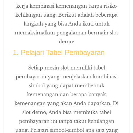
kerja kombinasi kemenangan tanpa risiko
kehilangan uang. Berikut adalah beberapa
langkah yang bisa Anda ikuti untuk
memaksimalkan pengalaman bermain slot
demo:
1. Pelajari Tabel Pembayaran
Setiap mesin slot memiliki tabel
pembayaran yang menjelaskan kombinasi
simbol yang dapat membentuk
kemenangan dan berapa banyak
kemenangan yang akan Anda dapatkan. Di
slot demo, Anda bisa membuka tabel
pembayaran ini tanpa takut kehilangan
uang. Pelajari simbol-simbol apa saja yang