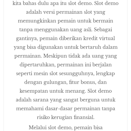
kita bahas dulu apa itu slot demo. Slot demo
adalah versi permainan slot yang
memungkinkan pemain untuk bermain
tanpa menggunakan uang asli. Sebagai
gantinya, pemain diberikan kredit virtual
yang bisa digunakan untuk bertaruh dalam
permainan. Meskipun tidak ada uang yang
dipertaruhkan, permainan ini berjalan
seperti mesin slot sesungguhnya, lengkap
dengan gulungan, fitur bonus, dan
kesempatan untuk menang. Slot demo
adalah sarana yang sangat berguna untuk
memahami dasar-dasar permainan tanpa
risiko kerugian finansial.
Melalui slot demo, pemain bisa