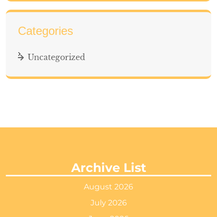
Categories
Uncategorized
Archive List
August 2026
July 2026