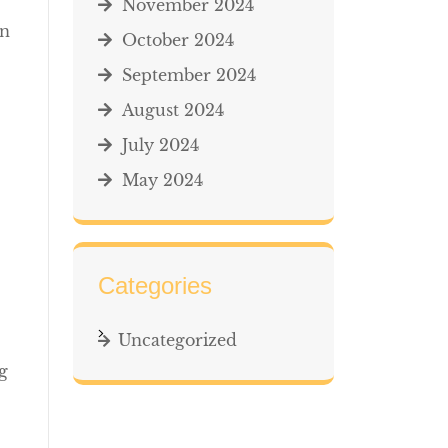
November 2024
an
October 2024
September 2024
August 2024
July 2024
May 2024
Categories
Uncategorized
g