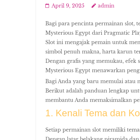
April 9, 2025
admin
Bagi para pencinta permainan slot, 
Mysterious Egypt dari Pragmatic Play
Slot ini mengajak pemain untuk meng
simbol penuh makna, harta karun te
Dengan grafis yang memukau, efek s
Mysterious Egypt menawarkan penga
Bagi Anda yang baru memulai atau ma
Berikut adalah panduan lengkap un
membantu Anda memaksimalkan pelu
1. Kenali Tema dan K
Setiap permainan slot memiliki tema
Dengan latar belakang piramida dan 