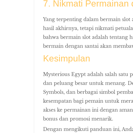
7. Nikmati Permainan
Yang terpenting dalam bermain slot
hasil akhirnya, tetapi nikmati petua
bahwa bermain slot adalah tentang 
bermain dengan santai akan membaw
Kesimpulan
Mysterious Egypt adalah salah satu 
dan peluang besar untuk menang. Den
Symbols, dan berbagai simbol pemba
kesempatan bagi pemain untuk mera
akses ke permainan ini dengan aman 
bonus dan promosi menarik.
Dengan mengikuti panduan ini, Anda