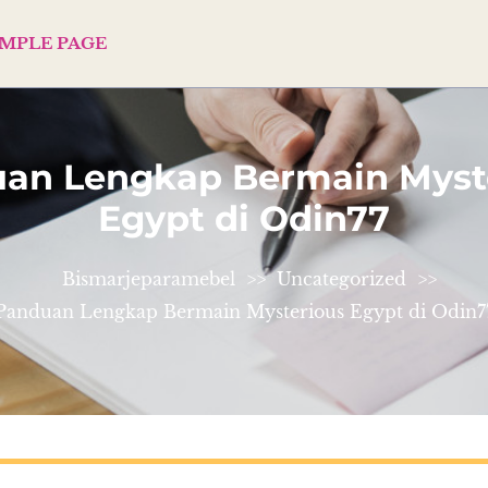
MPLE PAGE
an Lengkap Bermain Myst
Egypt di Odin77
Bismarjeparamebel
>>
Uncategorized
>>
Panduan Lengkap Bermain Mysterious Egypt di Odin7