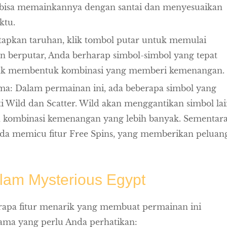
a bisa memainkannya dengan santai dan menyesuaikan
ktu.
tapkan taruhan, klik tombol putar untuk memulai
an berputar, Anda berharap simbol-simbol yang tepat
uk membentuk kombinasi yang memberi kemenangan.
ma: Dalam permainan ini, ada beberapa simbol yang
ti Wild dan Scatter. Wild akan menggantikan simbol la
kombinasi kemenangan yang lebih banyak. Sementar
nda memicu fitur Free Spins, yang memberikan peluan
alam Mysterious Egypt
apa fitur menarik yang membuat permainan ini
utama yang perlu Anda perhatikan: