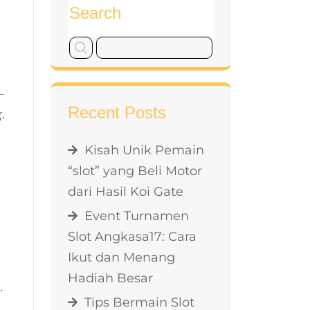
Search
-
Recent Posts
.
Kisah Unik Pemain
“slot” yang Beli Motor
dari Hasil Koi Gate
Event Turnamen
Slot Angkasa17: Cara
Ikut dan Menang
Hadiah Besar
.
Tips Bermain Slot