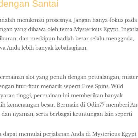
 dengan Santai
 adalah menikmati prosesnya. Jangan hanya fokus pada
langan yang dibawa oleh tema Mysterious Egypt. Ingatl
hiburan, dan meskipun hadiah besar selalu menggoda,
a Anda lebih banyak kebahagiaan.
permainan slot yang penuh dengan petualangan, mister
gan fitur-fitur menarik seperti Free Spins, Wild
yaran tinggi, permainan ini memberikan banyak
ih kemenangan besar. Bermain di Odin77 memberi An
dan nyaman, serta berbagai keuntungan lain seperti
 dapat memulai perjalanan Anda di Mysterious Egypt