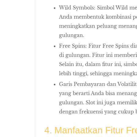
Wild Symbols: Simbol Wild me
Anda membentuk kombinasi peme
meningkatkan peluang menang,
gulungan.
Free Spins: Fitur Free Spins d
di gulungan. Fitur ini memberi
Selain itu, dalam fitur ini, s
lebih tinggi, sehingga mening
Garis Pembayaran dan Volatili
yang berarti Anda bisa menan
gulungan. Slot ini juga memili
dengan frekuensi yang cukup b
4. Manfaatkan Fitur F