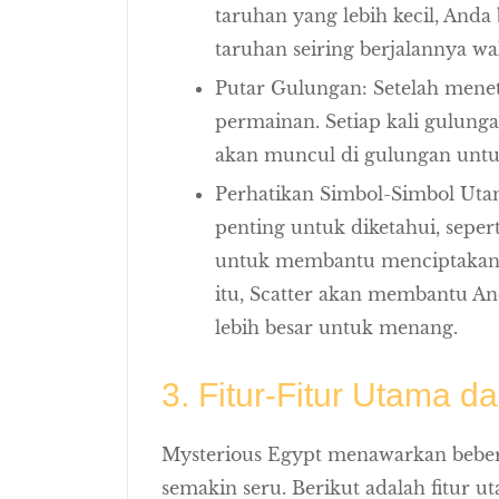
taruhan yang lebih kecil, And
taruhan seiring berjalannya wa
Putar Gulungan: Setelah mene
permainan. Setiap kali gulung
akan muncul di gulungan unt
Perhatikan Simbol-Simbol Uta
penting untuk diketahui, seper
untuk membantu menciptakan 
itu, Scatter akan membantu A
lebih besar untuk menang.
3. Fitur-Fitur Utama d
Mysterious Egypt menawarkan beber
semakin seru. Berikut adalah fitur 