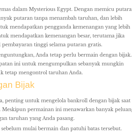
n emas dalam Mysterious Egypt. Dengan memicu putar
banyak putaran tanpa menambah taruhan, dan lebih
untuk mendapatkan pengganda kemenangan yang lebih
untuk mendapatkan kemenangan besar, terutama jika
 pembayaran tinggi selama putaran gratis.
enguntungkan, Anda tetap perlu bermain dengan bijak.
patan ini untuk mengumpulkan sebanyak mungkin
uk tetap mengontrol taruhan Anda.
gan Bijak
a, penting untuk mengelola bankroll dengan bijak saat
7. Meskipun permainan ini menawarkan banyak peluan
ngan taruhan yang Anda pasang.
ebelum mulai bermain dan patuhi batas tersebut.