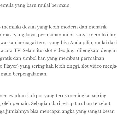
 pemula yang baru mulai bermain.
eo memiliki desain yang lebih modern dan menarik.
masi yang kaya, permainan ini biasanya memiliki lim
awarkan berbagai tema yang bisa Anda pilih, mulai dari
 acara TV. Selain itu, slot video juga dilengkapi dengan
n gratis dan simbol liar, yang membuat permainan
Player) yang sering kali lebih tinggi, slot video menja
pemain berpengalaman.
g menawarkan jackpot yang terus meningkat seiring
 oleh pemain. Sebagian dari setiap taruhan tersebut
ga jumlahnya bisa mencapai angka yang sangat besar.