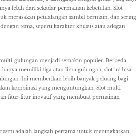
nya lebih dari sekadar permainan kebetulan. Slot
 merasakan petualangan sambil bermain, dan serin
i dengan tema, seperti karakter khusus atau adegan
t multi-gulungan menjadi semakin populer. Berbeda
 hanya memiliki tiga atau lima gulungan, slot ini bisa
gulungan. Ini memberikan lebih banyak peluang bagi
an kombinasi yang menguntungkan. Slot multi-
gan fitur-fitur inovatif yang membuat permainan
ot resmi adalah langkah pertama untuk meningkatkan