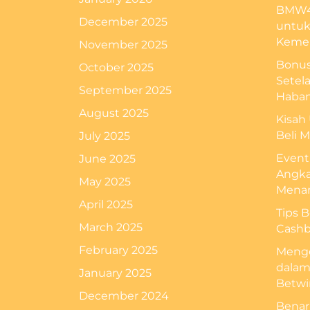
BMW4D
December 2025
untuk
Kemen
November 2025
Bonus
October 2025
Setela
September 2025
Haba
August 2025
Kisah
Beli M
July 2025
Event
June 2025
Angka
May 2025
Menan
April 2025
Tips 
March 2025
Cashb
February 2025
Menge
dalam
January 2025
Betwi
December 2024
Benar