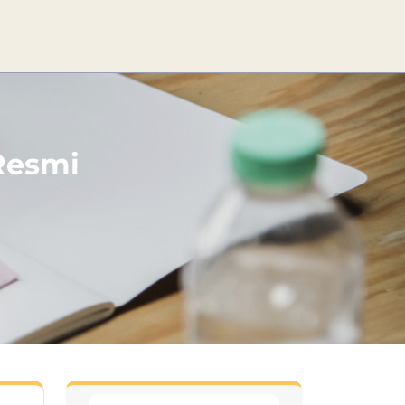
 Resmi