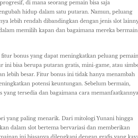
 progresif, di mana seorang pemain bisa saja
gubah hidup dalam satu putaran. Namun, peluang
nya lebih rendah dibandingkan dengan jenis slot lainny
k dalam memilih kapan dan bagaimana mereka bermain
n fitur bonus yang dapat meningkatkan peluang pemai
 ini bisa berupa putaran gratis, mini-game, atau simb
 lebih besar. Fitur bonus ini tidak hanya menambah
meningkatkan potensi keuntungan. Sebelum bermain,
s yang tersedia dan bagaimana cara memanfaatkannya
ori yang paling menarik. Dari mitologi Yunani hingga
warkan dalam slot bertema bervariasi dan memberikan
ainan ini biasanya dilengkapi dengan grafis yang kay