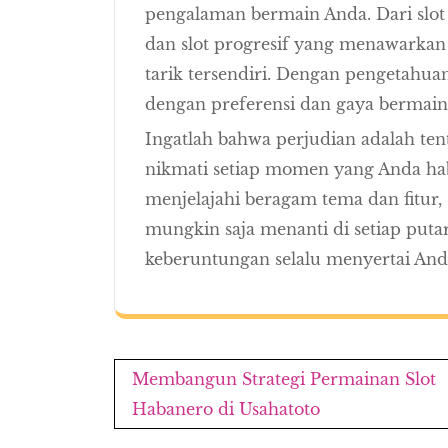
pengalaman bermain Anda. Dari slot
dan slot progresif yang menawarkan j
tarik tersendiri. Dengan pengetahua
dengan preferensi dan gaya bermain
Ingatlah bahwa perjudian adalah te
nikmati setiap momen yang Anda habi
menjelajahi beragam tema dan fitur
mungkin saja menanti di setiap put
keberuntungan selalu menyertai And
Post
Membangun Strategi Permainan Slot
navigation
Habanero di Usahatoto