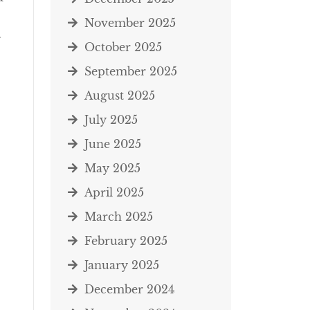
November 2025
g
October 2025
September 2025
August 2025
July 2025
June 2025
May 2025
April 2025
March 2025
February 2025
January 2025
December 2024