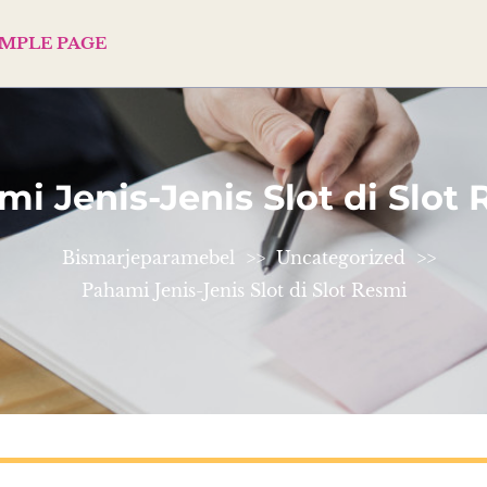
MPLE PAGE
i Jenis-Jenis Slot di Slot
Bismarjeparamebel
>>
Uncategorized
>>
Pahami Jenis-Jenis Slot di Slot Resmi