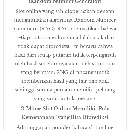
(Random Number Generator)
Slot online yang sah dioperasikan dengan
menggunakan algoritma Random Number
Generator (RNG). RNG memastikan bahwa
setiap putaran gulungan adalah acak dan
tidak dapat diprediksi. Ini berarti bahwa
hasil dari setiap putaran tidak terpengaruh
oleh hasil sebelumnya atau oleh siapa pun
yang bermain. RNG dirancang untuk
memberikan hasil yang fair dan adil,
sehingga semua pemain memiliki peluang
yang sama untuk menang.
2. Mitos: Slot Online Memiliki “Pola
Kemenangan” yang Bisa Diprediksi
Ada anggapan populer bahwa slot online