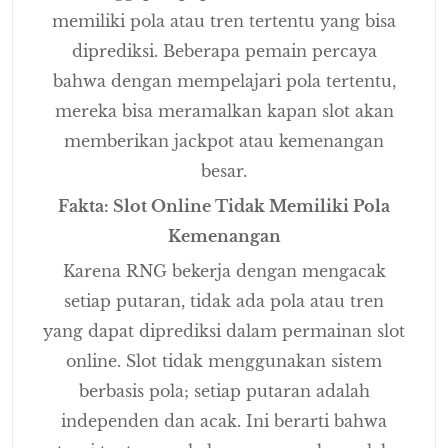
memiliki pola atau tren tertentu yang bisa
diprediksi. Beberapa pemain percaya
bahwa dengan mempelajari pola tertentu,
mereka bisa meramalkan kapan slot akan
memberikan jackpot atau kemenangan
besar.
Fakta: Slot Online Tidak Memiliki Pola
Kemenangan
Karena RNG bekerja dengan mengacak
setiap putaran, tidak ada pola atau tren
yang dapat diprediksi dalam permainan slot
online. Slot tidak menggunakan sistem
berbasis pola; setiap putaran adalah
independen dan acak. Ini berarti bahwa