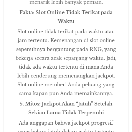
menarik lebih banyak pemain.
Fakta: Slot Online Tidak Terikat pada
Waktu
Slot online tidak terikat pada waktu atau
jam tertentu. Kemenangan di slot online
sepenuhnya bergantung pada RNG, yang
bekerja secara acak sepanjang waktu. Jadi,
tidak ada waktu tertentu di mana Anda
lebih cenderung memenangkan jackpot.
Slot online memberi Anda peluang yang
sama kapan pun Anda memainkannya.
5. Mitos: Jackpot Akan “Jatuh” Setelah
Sekian Lama Tidak Terpenuhi
Ada anggapan bahwa jackpot progresif
yang belum jatuh dalam waktu tertentu