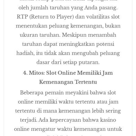
oleh jumlah taruhan yang Anda pasang.
RTP (Return to Player) dan volatilitas slot
menentukan peluang kemenangan, bukan
ukuran taruhan. Meskipun menambah
taruhan dapat meningkatkan potensi
hadiah, itu tidak akan mengubah peluang
dasar dari setiap putaran.
4. Mitos: Slot Online Memiliki Jam
Kemenangan Tertentu
Beberapa pemain meyakini bahwa slot
online memiliki waktu tertentu atau jam
tertentu di mana kemenangan lebih sering
terjadi. Ada kepercayaan bahwa kasino
online mengatur waktu kemenangan untuk