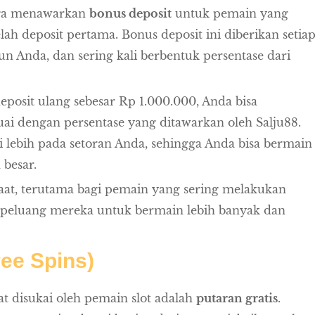
juga menawarkan
bonus deposit
untuk pemain yang
lah deposit pertama. Bonus deposit ini diberikan setia
n Anda, dan sering kali berbentuk persentase dari
posit ulang sebesar Rp 1.000.000, Anda bisa
i dengan persentase yang ditawarkan oleh Salju88.
i lebih pada setoran Anda, sehingga Anda bisa bermain
 besar.
aat, terutama bagi pemain yang sering melakukan
 peluang mereka untuk bermain lebih banyak dan
ree Spins)
at disukai oleh pemain slot adalah
putaran gratis
.