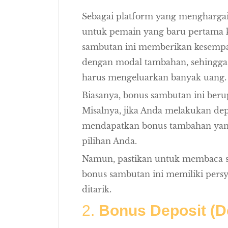
Sebagai platform yang mengharga
untuk pemain yang baru pertama k
sambutan ini memberikan kesempa
dengan modal tambahan, sehingga
harus mengeluarkan banyak uang.
Biasanya, bonus sambutan ini berup
Misalnya, jika Anda melakukan dep
mendapatkan bonus tambahan yang
pilihan Anda.
Namun, pastikan untuk membaca sy
bonus sambutan ini memiliki persy
ditarik.
2.
Bonus Deposit (D