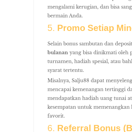
mengalami kerugian, dan bisa sa
bermain Anda.
5.
Promo Setiap Min
Selain bonus sambutan dan deposi
bulanan
yang bisa dinikmati oleh p
turnamen, hadiah spesial, atau b
syarat tertentu.
Misalnya, Salju88 dapat menyelen
mencapai kemenangan tertinggi da
mendapatkan hadiah uang tunai at
kesempatan untuk memenangkan h
favorit.
6.
Referral Bonus 