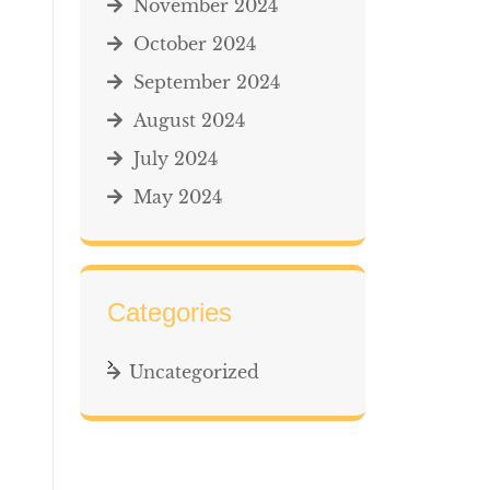
November 2024
October 2024
September 2024
August 2024
July 2024
May 2024
Categories
Uncategorized