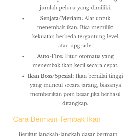
jumlah peluru yang dimiliki.
Senjata/Meriam
: Alat untuk
menembak ikan. Bisa memiliki
kekuatan berbeda tergantung level
atau upgrade.
Auto-Fire
: Fitur otomatis yang
menembak ikan kecil secara cepat.
Ikan Boss/Spesial
: Ikan bernilai tinggi
yang muncul secara jarang, biasanya
memberikan poin besar jika berhasil
ditangkap.
Cara Bermain Tembak Ikan
Berikut langkah-langkah dasar bermain