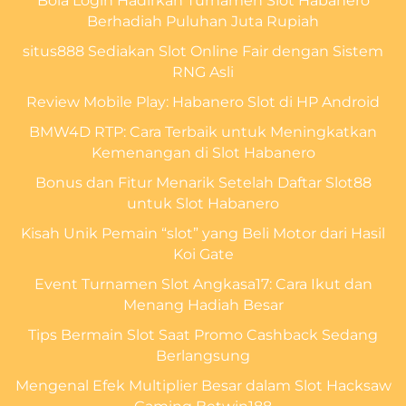
Bola Login Hadirkan Turnamen Slot Habanero
Berhadiah Puluhan Juta Rupiah
situs888 Sediakan Slot Online Fair dengan Sistem
RNG Asli
Review Mobile Play: Habanero Slot di HP Android
BMW4D RTP: Cara Terbaik untuk Meningkatkan
Kemenangan di Slot Habanero
Bonus dan Fitur Menarik Setelah Daftar Slot88
untuk Slot Habanero
Kisah Unik Pemain “slot” yang Beli Motor dari Hasil
Koi Gate
Event Turnamen Slot Angkasa17: Cara Ikut dan
Menang Hadiah Besar
Tips Bermain Slot Saat Promo Cashback Sedang
Berlangsung
Mengenal Efek Multiplier Besar dalam Slot Hacksaw