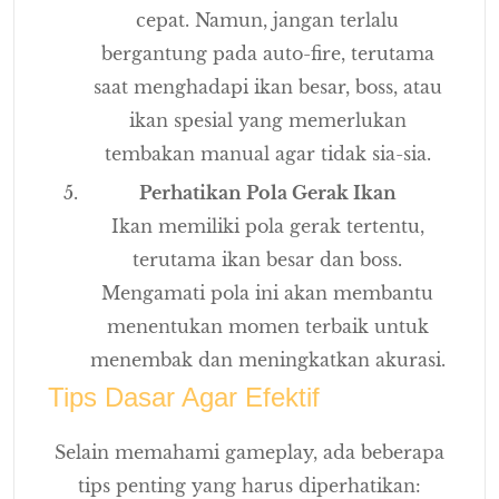
cepat. Namun, jangan terlalu
bergantung pada auto-fire, terutama
saat menghadapi ikan besar, boss, atau
ikan spesial yang memerlukan
tembakan manual agar tidak sia-sia.
Perhatikan Pola Gerak Ikan
Ikan memiliki pola gerak tertentu,
terutama ikan besar dan boss.
Mengamati pola ini akan membantu
menentukan momen terbaik untuk
menembak dan meningkatkan akurasi.
Tips Dasar Agar Efektif
Selain memahami gameplay, ada beberapa
tips penting yang harus diperhatikan: