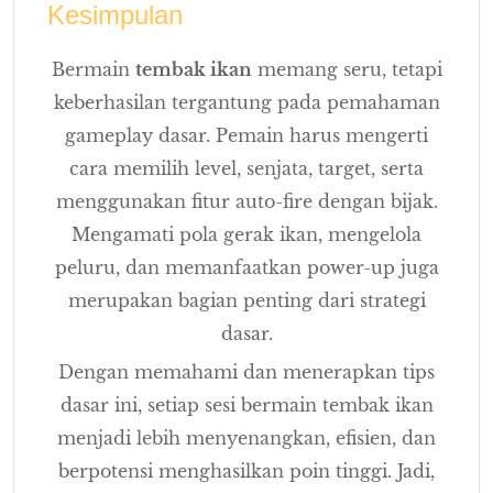
Kesimpulan
Bermain
tembak ikan
memang seru, tetapi
keberhasilan tergantung pada pemahaman
gameplay dasar. Pemain harus mengerti
cara memilih level, senjata, target, serta
menggunakan fitur auto-fire dengan bijak.
Mengamati pola gerak ikan, mengelola
peluru, dan memanfaatkan power-up juga
merupakan bagian penting dari strategi
dasar.
Dengan memahami dan menerapkan tips
dasar ini, setiap sesi bermain tembak ikan
menjadi lebih menyenangkan, efisien, dan
berpotensi menghasilkan poin tinggi. Jadi,