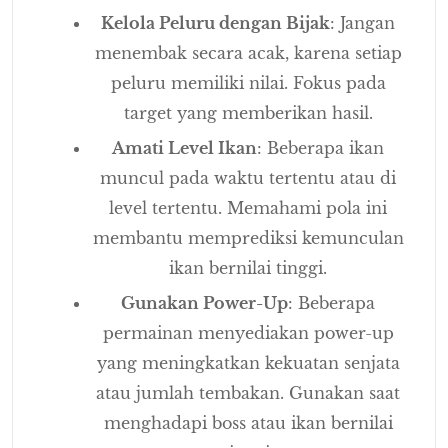
Kelola Peluru dengan Bijak
: Jangan
menembak secara acak, karena setiap
peluru memiliki nilai. Fokus pada
target yang memberikan hasil.
Amati Level Ikan
: Beberapa ikan
muncul pada waktu tertentu atau di
level tertentu. Memahami pola ini
membantu memprediksi kemunculan
ikan bernilai tinggi.
Gunakan Power-Up
: Beberapa
permainan menyediakan power-up
yang meningkatkan kekuatan senjata
atau jumlah tembakan. Gunakan saat
menghadapi boss atau ikan bernilai