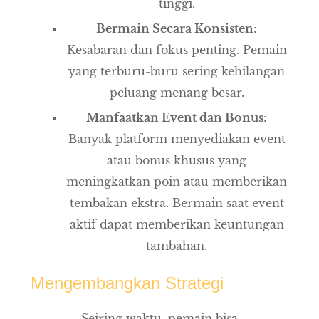
tinggi.
Bermain Secara Konsisten
:
Kesabaran dan fokus penting. Pemain
yang terburu-buru sering kehilangan
peluang menang besar.
Manfaatkan Event dan Bonus
:
Banyak platform menyediakan event
atau bonus khusus yang
meningkatkan poin atau memberikan
tembakan ekstra. Bermain saat event
aktif dapat memberikan keuntungan
tambahan.
Mengembangkan Strategi
Seiring waktu, pemain bisa