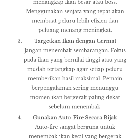
menangkap ikan besar atau boss.
Menggunakan senjata yang tepat akan
membuat peluru lebih efisien dan
peluang menang meningkat.
Targetkan Ikan dengan Cermat
Jangan menembak sembarangan. Fokus
pada ikan yang bernilai tinggi atau yang
mudah tertangkap agar setiap peluru
memberikan hasil maksimal. Pemain
berpengalaman sering menunggu
momen ikan bergerak paling dekat
sebelum menembak.
Gunakan Auto-Fire Secara Bijak
Auto-fire sangat berguna untuk
menembak ikan kecil yang bergerak