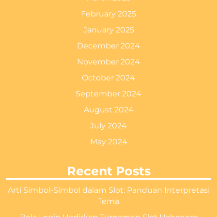
February 2025
January 2025
December 2024
November 2024
October 2024
September 2024
August 2024
July 2024
May 2024
Recent Posts
Arti Simbol-Simbol dalam Slot: Panduan Interpretasi
Tema