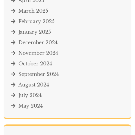
April 2025
March 2025
February 2025
January 2025
December 2024
November 2024
October 2024
September 2024
August 2024
July 2024
May 2024