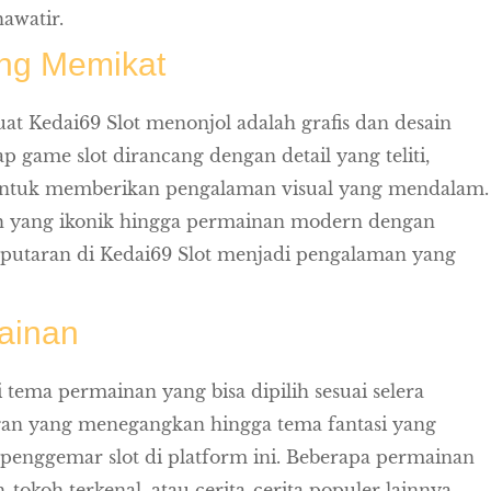
awatir.
ang Memikat
at Kedai69 Slot menonjol adalah grafis dan desain
 game slot dirancang dengan detail yang teliti,
untuk memberikan pengalaman visual yang mendalam.
uah yang ikonik hingga permainan modern dengan
putaran di Kedai69 Slot menjadi pengalaman yang
ainan
tema permainan yang bisa dipilih sesuai selera
gan yang menegangkan hingga tema fantasi yang
 penggemar slot di platform ini. Beberapa permainan
tokoh terkenal, atau cerita-cerita populer lainnya,