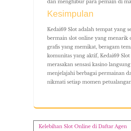
dan menghibur para pemain di ma
Kesimpulan
Kedai69 Slot adalah tempat yang 
bermain slot online yang menarik 
grafis yang memikat, beragam tem
komunitas yang aktif, Kedai69 Sl
merasakan sensasi kasino langsun
menjelajahi berbagai permainan da
nikmati setiap momen petualangan 
Post
Kelebihan Slot Online di Daftar Agen