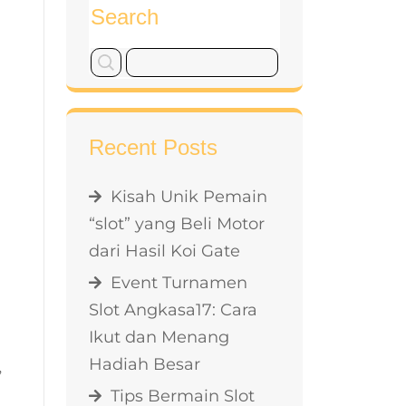
Search
Recent Posts
Kisah Unik Pemain
“slot” yang Beli Motor
dari Hasil Koi Gate
Event Turnamen
Slot Angkasa17: Cara
Ikut dan Menang
Hadiah Besar
,
Tips Bermain Slot