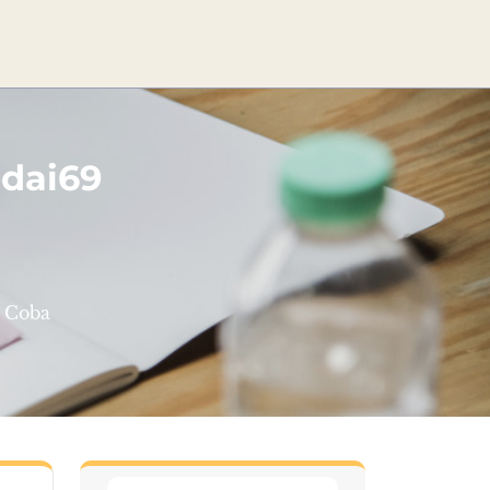
edai69
a Coba