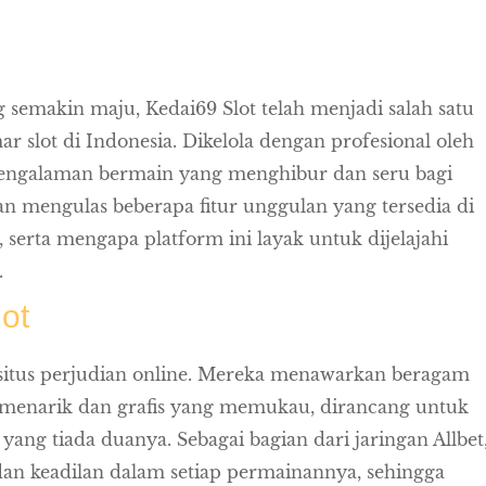
 semakin maju, Kedai69 Slot telah menjadi salah satu
r slot di Indonesia. Dikelola dengan profesional oleh
pengalaman bermain yang menghibur dan seru bagi
an mengulas beberapa fitur unggulan yang tersedia di
 serta mengapa platform ini layak untuk dijelajahi
.
ot
situs perjudian online. Mereka menawarkan beragam
 menarik dan grafis yang memukau, dirancang untuk
g tiada duanya. Sebagai bagian dari jaringan Allbet
n keadilan dalam setiap permainannya, sehingga