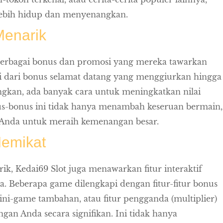
lebih hidup dan menyenangkan.
Menarik
 berbagai bonus dan promosi yang mereka tawarkan
 dari bonus selamat datang yang menggiurkan hingga
gkan, ada banyak cara untuk meningkatkan nilai
nus-bonus ini tidak hanya menambah keseruan bermain,
 Anda untuk meraih kemenangan besar.
 Memikat
rik, Kedai69 Slot juga menawarkan fitur interaktif
. Beberapa game dilengkapi dengan fitur-fitur bonus
 mini-game tambahan, atau fitur pengganda (multiplier)
n Anda secara signifikan. Ini tidak hanya