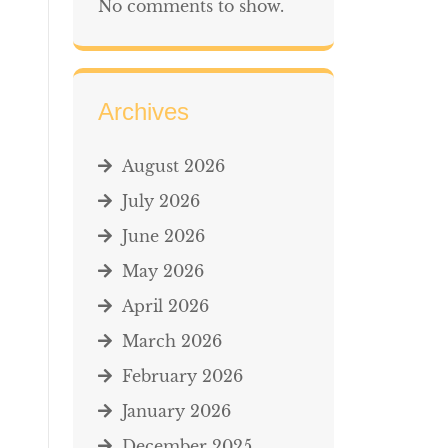
No comments to show.
Archives
August 2026
July 2026
June 2026
May 2026
April 2026
March 2026
February 2026
January 2026
December 2025