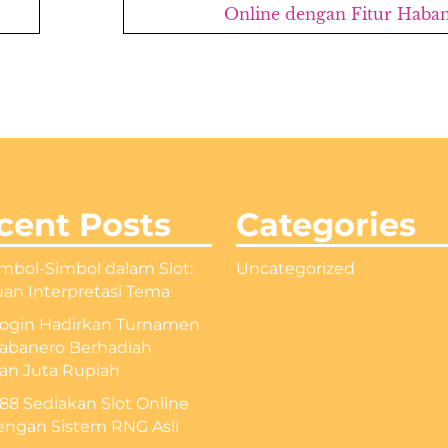
Online dengan Fitur Haba
cent Posts
Categories
imbol-Simbol dalam Slot:
Uncategorized
an Interpretasi Tema
Login Hadirkan Turnamen
Habanero Berhadiah
an Juta Rupiah
888 Sediakan Slot Online
dengan Sistem RNG Asli