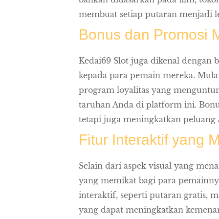
membuat setiap putaran menjadi 
Bonus dan Promosi 
Kedai69 Slot juga dikenal dengan
kepada para pemain mereka. Mulai
program loyalitas yang menguntun
taruhan Anda di platform ini. Bo
tetapi juga meningkatkan peluang
Fitur Interaktif yang
Selain dari aspek visual yang mena
yang memikat bagi para pemainnya
interaktif, seperti putaran gratis,
yang dapat meningkatkan kemenanga