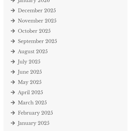
January 2026
December 2025
November 2025
October 2025
September 2025
August 2025
July 2025
June 2025
May 2025
April 2025
March 2025
February 2025
January 2025