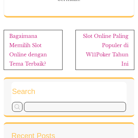
Post
Bagaimana
Slot Online Paling
navigation
Memilih Slot
Populer di
Online dengan
W11Poker Tahun
Tema Terbaik?
Ini
Search
Recent Posts