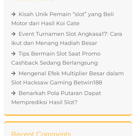
Kisah Unik Pemain “slot” yang Beli
Motor dari Hasil Koi Gate
Event Turnamen Slot Angkasa17: Cara
Ikut dan Menang Hadiah Besar
Tips Bermain Slot Saat Promo
Cashback Sedang Berlangsung
Mengenal Efek Multiplier Besar dalam
Slot Hacksaw Gaming Betwin188
Benarkah Pola Putaran Dapat
Memprediksi Hasil Slot?
Recent Comments