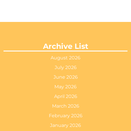
Archive List
August 2026
July 2026
June 2026
May 2026
April 2026
March 2026
February 2026
January 2026