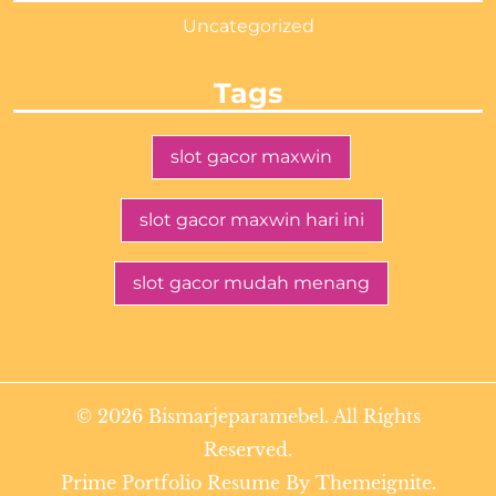
Uncategorized
Tags
slot gacor maxwin
slot gacor maxwin hari ini
slot gacor mudah menang
© 2026
Bismarjeparamebel
. All Rights
Reserved.
Prime Portfolio Resume
By
Themeignite
.