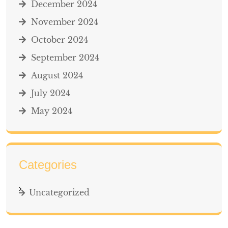
December 2024
November 2024
October 2024
September 2024
August 2024
July 2024
May 2024
Categories
Uncategorized