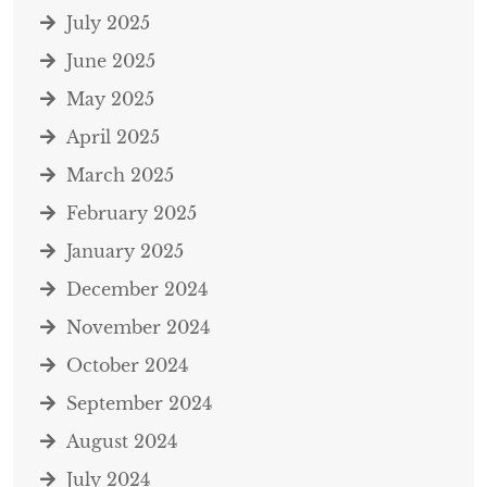
July 2025
June 2025
May 2025
April 2025
March 2025
February 2025
January 2025
December 2024
November 2024
October 2024
September 2024
August 2024
July 2024