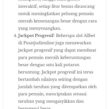
interaktif, setiap fitur bonus dirancang
untuk meningkatkan peluang pemain
meraih kemenangan besar dengan cara
yang menyenangkan.
Jackpot Progresif
: Beberapa slot Allbet
di Pusatjudionline juga menawarkan
jackpot progresif yang dapat membuat
para pemain meraih keberuntungan
besar dengan satu kali putaran
beruntung. Jackpot progresif ini terus
bertambah nilainya seiring dengan
jumlah taruhan yang ditempatkan oleh
para pemain, menciptakan sensasi
taruhan yang mengasyikkan dan
berpotensi besar.