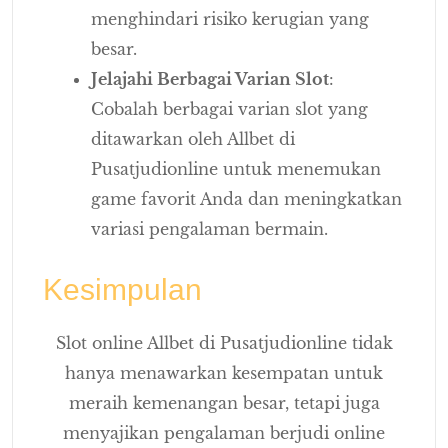
menghindari risiko kerugian yang
besar.
Jelajahi Berbagai Varian Slot
:
Cobalah berbagai varian slot yang
ditawarkan oleh Allbet di
Pusatjudionline untuk menemukan
game favorit Anda dan meningkatkan
variasi pengalaman bermain.
Kesimpulan
Slot online Allbet di Pusatjudionline tidak
hanya menawarkan kesempatan untuk
meraih kemenangan besar, tetapi juga
menyajikan pengalaman berjudi online