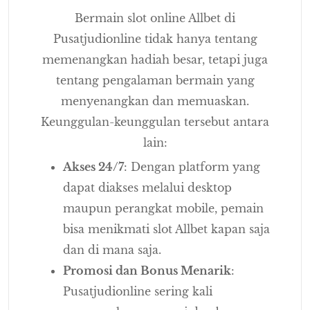
Bermain slot online Allbet di
Pusatjudionline tidak hanya tentang
memenangkan hadiah besar, tetapi juga
tentang pengalaman bermain yang
menyenangkan dan memuaskan.
Keunggulan-keunggulan tersebut antara
lain:
Akses 24/7
: Dengan platform yang
dapat diakses melalui desktop
maupun perangkat mobile, pemain
bisa menikmati slot Allbet kapan saja
dan di mana saja.
Promosi dan Bonus Menarik
:
Pusatjudionline sering kali