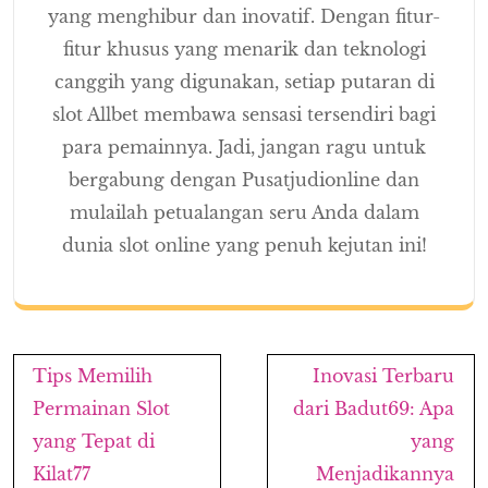
yang menghibur dan inovatif. Dengan fitur-
fitur khusus yang menarik dan teknologi
canggih yang digunakan, setiap putaran di
slot Allbet membawa sensasi tersendiri bagi
para pemainnya. Jadi, jangan ragu untuk
bergabung dengan Pusatjudionline dan
mulailah petualangan seru Anda dalam
dunia slot online yang penuh kejutan ini!
Post
Tips Memilih
Inovasi Terbaru
navigation
Permainan Slot
dari Badut69: Apa
yang Tepat di
yang
Kilat77
Menjadikannya