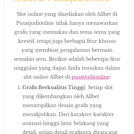
Slot online yang disediakan oleh Allbet di
Pusatjudionline tidak hanya menawarkan
grafis yang memukau dan tema-tema yang
kreatif, tetapi juga berbagai fitur khusus
yang membuat pengalaman bermain
semakin seru. Berikut adalah beberapa fitur
unggulan yang dapat Anda temukan dalam
slot online Allbet di
pusatjudionline
:
Grafis Berkualitas Tinggi
: Setiap slot
yang dikembangkan oleh Allbet
menampilkan desain grafis yang
menakjubkan. Dari karakter-karakter
animasi hingga latar belakang yang
detail, setiap detail grafisnya dirancang