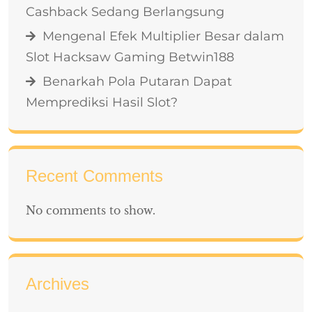
Cashback Sedang Berlangsung
Mengenal Efek Multiplier Besar dalam
Slot Hacksaw Gaming Betwin188
Benarkah Pola Putaran Dapat
Memprediksi Hasil Slot?
Recent Comments
No comments to show.
Archives