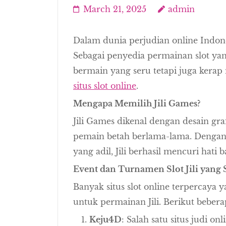
March 21, 2025
admin
Dalam dunia perjudian online Indon
Sebagai penyedia permainan slot yan
bermain yang seru tetapi juga kera
situs slot online
.
Mengapa Memilih Jili Games?
Jili Games dikenal dengan desain gr
pemain betah berlama-lama.
Dengan
yang adil, Jili berhasil mencuri hati
Event dan Turnamen Slot Jili yang
Banyak situs slot online terpercay
untuk permainan Jili.
Berikut bebera
Keju4D
:
Salah satu situs judi on