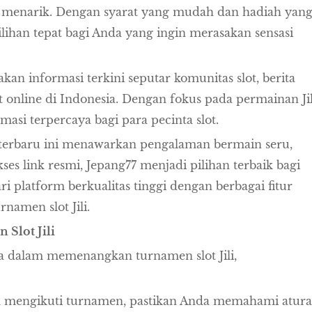
 menarik.
Dengan syarat yang mudah dan hadiah yan
ihan tepat bagi Anda yang ingin merasakan sensasi
kan informasi terkini seputar komunitas slot, berita
 online di Indonesia.
Dengan fokus pada permainan Jil
asi terpercaya bagi para pecinta slot.
 terbaru ini menawarkan pengalaman bermain seru,
es link resmi, Jepang77 menjadi pilihan terbaik bagi
 platform berkualitas tinggi dengan berbagai fitur
namen slot Jili.
Slot Jili
 dalam memenangkan turnamen slot Jili,
 mengikuti turnamen, pastikan Anda memahami atur