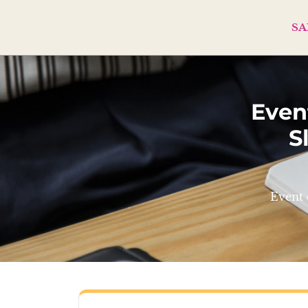
Skip
SA
to
content
(Press
Enter)
Event
S
Event 