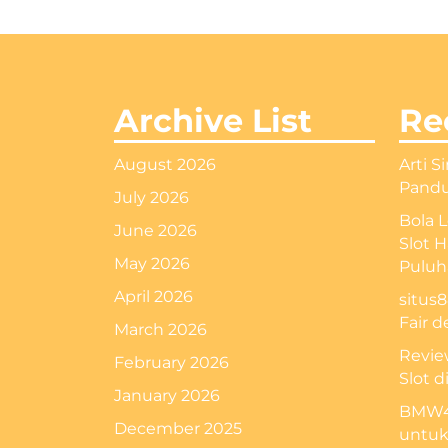
Archive List
Re
August 2026
Arti S
Pandu
July 2026
Bola 
June 2026
Slot 
May 2026
Puluh
April 2026
situs
Fair 
March 2026
Revie
February 2026
Slot d
January 2026
BMW4D
December 2025
untuk