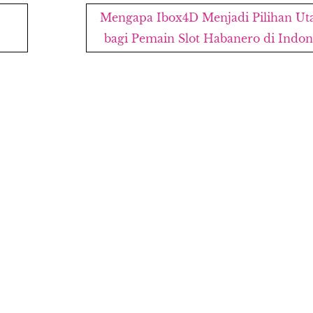
Mengapa Ibox4D Menjadi Pilihan U
bagi Pemain Slot Habanero di Indon