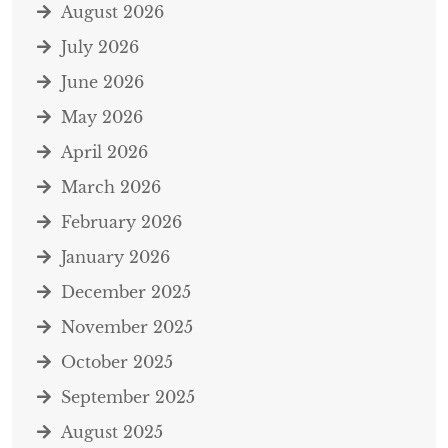
August 2026
July 2026
June 2026
May 2026
April 2026
March 2026
February 2026
January 2026
December 2025
November 2025
October 2025
September 2025
August 2025