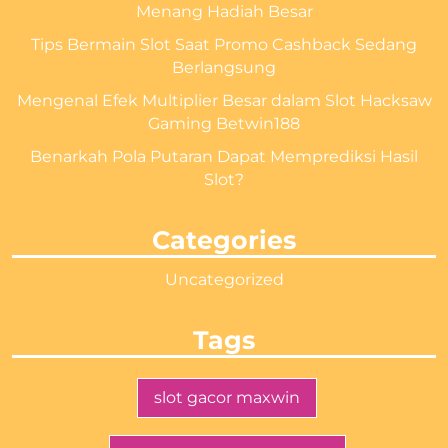
Menang Hadiah Besar
Tips Bermain Slot Saat Promo Cashback Sedang
Berlangsung
Mengenal Efek Multiplier Besar dalam Slot Hacksaw
Gaming Betwin188
Benarkah Pola Putaran Dapat Memprediksi Hasil
Slot?
Categories
Uncategorized
Tags
slot gacor maxwin