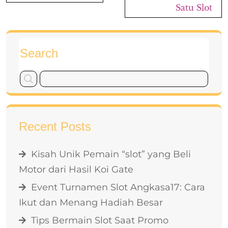
Satu Slot
Search
Recent Posts
Kisah Unik Pemain “slot” yang Beli
Motor dari Hasil Koi Gate
Event Turnamen Slot Angkasa17: Cara
Ikut dan Menang Hadiah Besar
Tips Bermain Slot Saat Promo