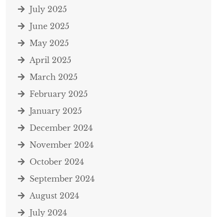
July 2025
June 2025
May 2025
April 2025
March 2025
February 2025
January 2025
December 2024
November 2024
October 2024
September 2024
August 2024
July 2024