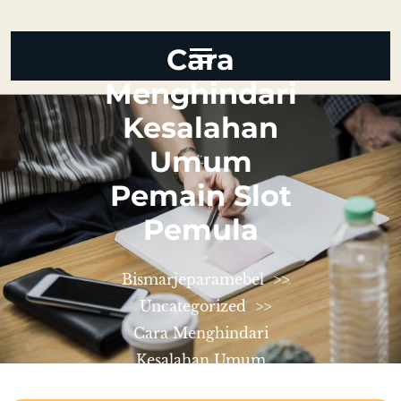
Skip
to
Cara
content
Menghindari
(Press
Kesalahan
Enter)
Umum
Pemain Slot
Pemula
Bismarjeparamebel
>>
Uncategorized
>>
Cara Menghindari
Kesalahan Umum
Pemain Slot Pemula