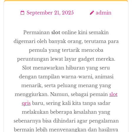
September 21, 2025
admin
Permainan
slot
online kini semakin
digemari oleh banyak orang, terutama para
pemula yang tertarik mencoba
peruntungan lewat layar gadget mereka.
Slot menawarkan hiburan yang seru
dengan tampilan warna-warni, animasi
menarik, serta peluang menang yang
menggiurkan. Namun, sebagai pemain
slot
qris
baru, sering kali kita tanpa sadar
melakukan beberapa kesalahan yang
sebenarnya bisa dihindari agar pengalaman
bermain lebih menyenangkan dan hasilnya