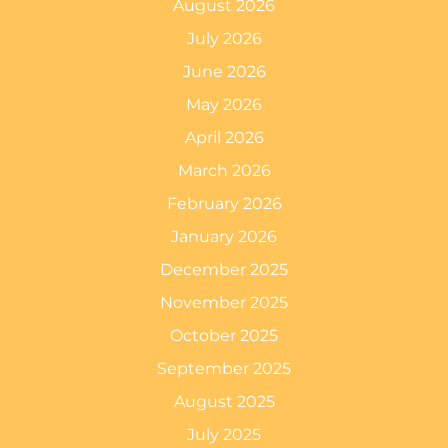
August 2026
July 2026
June 2026
May 2026
April 2026
March 2026
February 2026
January 2026
December 2025
November 2025
October 2025
September 2025
August 2025
July 2025