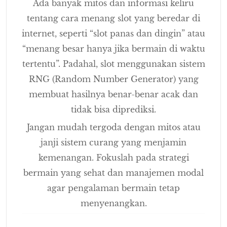
Ada banyak mitos dan informasi keliru
tentang cara menang slot yang beredar di
internet, seperti “slot panas dan dingin” atau
“menang besar hanya jika bermain di waktu
tertentu”. Padahal, slot menggunakan sistem
RNG (Random Number Generator) yang
membuat hasilnya benar-benar acak dan
tidak bisa diprediksi.
Jangan mudah tergoda dengan mitos atau
janji sistem curang yang menjamin
kemenangan. Fokuslah pada strategi
bermain yang sehat dan manajemen modal
agar pengalaman bermain tetap
menyenangkan.