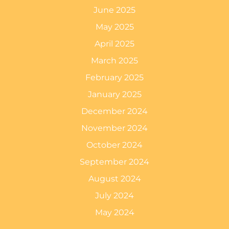
June 2025
May 2025
April 2025
March 2025
February 2025
January 2025
December 2024
November 2024
October 2024
September 2024
August 2024
July 2024
May 2024