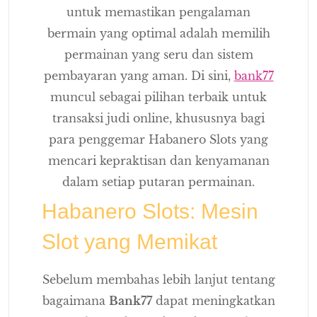
untuk memastikan pengalaman
bermain yang optimal adalah memilih
permainan yang seru dan sistem
pembayaran yang aman. Di sini,
bank77
muncul sebagai pilihan terbaik untuk
transaksi judi online, khususnya bagi
para penggemar Habanero Slots yang
mencari kepraktisan dan kenyamanan
dalam setiap putaran permainan.
Habanero Slots: Mesin
Slot yang Memikat
Sebelum membahas lebih lanjut tentang
bagaimana
Bank77
dapat meningkatkan