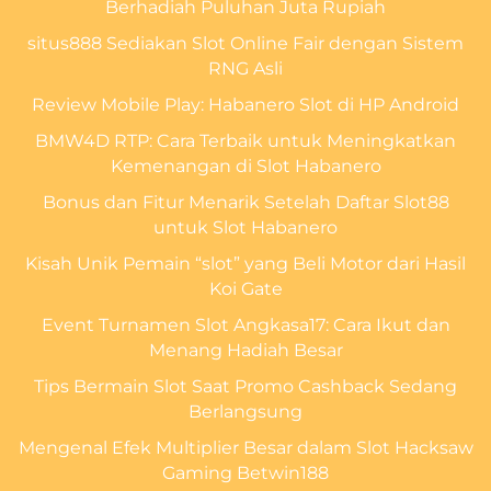
Berhadiah Puluhan Juta Rupiah
situs888 Sediakan Slot Online Fair dengan Sistem
RNG Asli
Review Mobile Play: Habanero Slot di HP Android
BMW4D RTP: Cara Terbaik untuk Meningkatkan
Kemenangan di Slot Habanero
Bonus dan Fitur Menarik Setelah Daftar Slot88
untuk Slot Habanero
Kisah Unik Pemain “slot” yang Beli Motor dari Hasil
Koi Gate
Event Turnamen Slot Angkasa17: Cara Ikut dan
Menang Hadiah Besar
Tips Bermain Slot Saat Promo Cashback Sedang
Berlangsung
Mengenal Efek Multiplier Besar dalam Slot Hacksaw
Gaming Betwin188