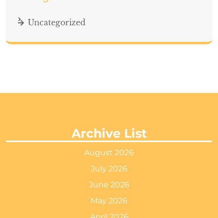
Uncategorized
Archive List
August 2026
July 2026
June 2026
May 2026
April 2026