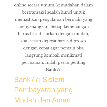
online secara umum, kemudahan dalam
bertransaksi adalah kunci untuk
memastikan pengalaman bermain yang
menyenangkan. Setiap kemenangan
harus bisa dicairkan dengan mudah,
dan setiap deposit harus diproses
dengan cepat agar pemain bisa
langsung kembali menikmati
permainan. Inilah peran penting
Bank77
.
Bank77: Sistem
Pembayaran yang
Mudah dan Aman