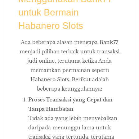
untuk Bermain
Habanero Slots
Ada beberapa alasan mengapa
Bank77
menjadi pilihan terbaik untuk transaksi
judi online, terutama ketika Anda
memainkan permainan seperti
Habanero Slots. Berikut adalah
beberapa keunggulannya:
Proses Transaksi yang Cepat dan
Tanpa Hambatan
Tidak ada yang lebih menyebalkan
daripada menunggu lama untuk
transaksi yang tertunda, terutama