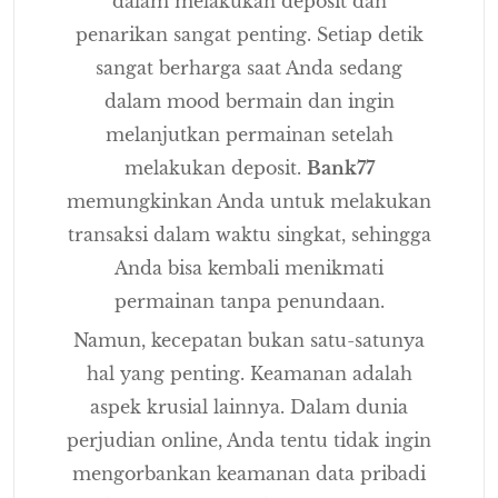
dalam melakukan deposit dan
penarikan sangat penting. Setiap detik
sangat berharga saat Anda sedang
dalam mood bermain dan ingin
melanjutkan permainan setelah
melakukan deposit.
Bank77
memungkinkan Anda untuk melakukan
transaksi dalam waktu singkat, sehingga
Anda bisa kembali menikmati
permainan tanpa penundaan.
Namun, kecepatan bukan satu-satunya
hal yang penting. Keamanan adalah
aspek krusial lainnya. Dalam dunia
perjudian online, Anda tentu tidak ingin
mengorbankan keamanan data pribadi