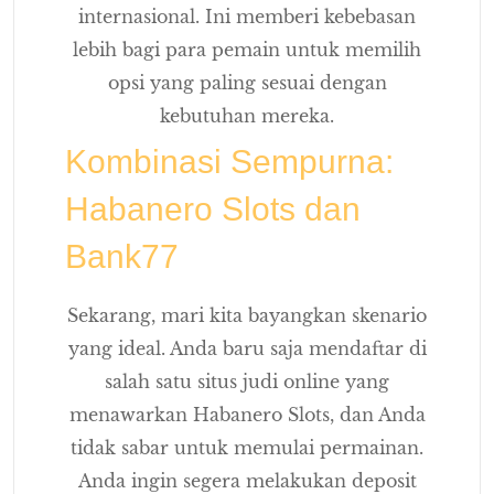
internasional. Ini memberi kebebasan
lebih bagi para pemain untuk memilih
opsi yang paling sesuai dengan
kebutuhan mereka.
Kombinasi Sempurna:
Habanero Slots dan
Bank77
Sekarang, mari kita bayangkan skenario
yang ideal. Anda baru saja mendaftar di
salah satu situs judi online yang
menawarkan Habanero Slots, dan Anda
tidak sabar untuk memulai permainan.
Anda ingin segera melakukan deposit